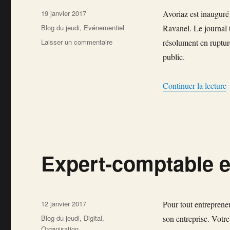
Publié
19 janvier 2017
Avoriaz est inauguré
le
Catégories
Blog du jeudi
,
Evénementiel
Ravanel. Le journal t
sur
Laisser un commentaire
résolument en rupture
Avoriaz
public.
célèbre
ses
50
d
Continuer la lecture
ans
et
rend
hommage
à
son
Expert-comptable e
créateur,
Jean
Vuarnet
(1ère
Publié
partie)
12 janvier 2017
Pour tout entrepreneur
le
Catégories
Blog du jeudi
,
Digital
,
son entreprise. Votre
Organisation