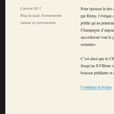
Publié
5 janvier 2017
Pour épouser la très 
le
Catégories
Blog du jeudi
,
Evénementiel
par Rémy, l’évêque 
sur
Laisser un commentaire
pétille qu’au printem
Comment
Champagne d’aujourd’
le
succéderont vont le p
Champagne
est-
semaines.
il
devenu
C’est ainsi que le C
le
CHAMPAGNE
Jusqu’au XVIIème siè
?
boisson pétillante et
d
Continuer la lecture