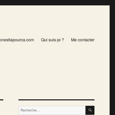
onestlapourca.com
Qui suis-je ?
Me contacter
RECHERCH
Recherche
pour :