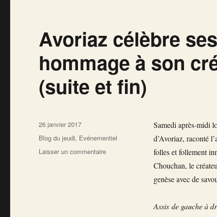
Avoriaz célèbre ses
hommage à son cré
(suite et fin)
Publié
26 janvier 2017
Samedi après-midi lo
le
Catégories
Blog du jeudi
,
Evénementiel
d’Avoriaz, raconté l
sur
Laisser un commentaire
folles et follement 
Avoriaz
Chouchan, le créateur
célèbre
genèse avec de savo
ses
50
ans
Assis de gauche à d
et