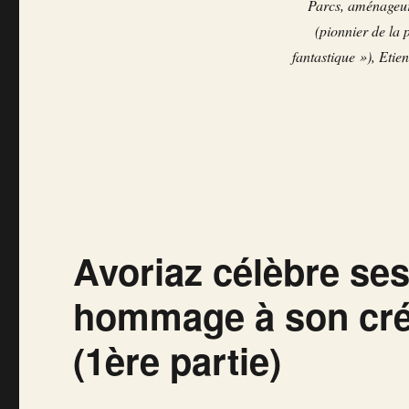
Parcs, aménageur 
rend
hommage
(pionnier de la
à
fantastique »), Etie
son
créateur,
Jean
Vuarnet
(suite
et
fin)
Avoriaz célèbre ses
hommage à son cré
(1ère partie)