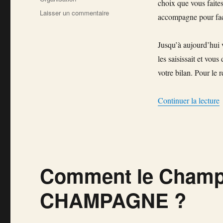
choix que vous faites
sur
Laisser un commentaire
accompagne pour faci
Expert-
comptable
en
Jusqu’à aujourd’hui 
ligne,
les saisissait et vou
ça
votre bilan. Pour le 
change
tout
d
Continuer la lecture
Comment le Champa
CHAMPAGNE ?