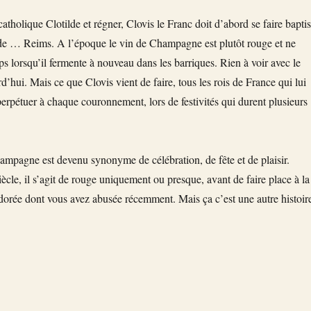
catholique Clotilde et régner, Clovis le Franc doit d’abord se faire baptis
de … Reims. A l’époque le vin de Champagne est plutôt rouge et ne
ps lorsqu’il fermente à nouveau dans les barriques. Rien à voir avec le
hui. Mais ce que Clovis vient de faire, tous les rois de France qui lui
erpétuer à chaque couronnement, lors de festivités qui durent plusieurs
hampagne est devenu synonyme de célébration, de fête et de plaisir.
cle, il s’agit de rouge uniquement ou presque, avant de faire place à la
 dorée dont vous avez abusée récemment. Mais ça c’est une autre histoire
e « Comment le Champagne est-il devenu le CHAMPAGNE ? »