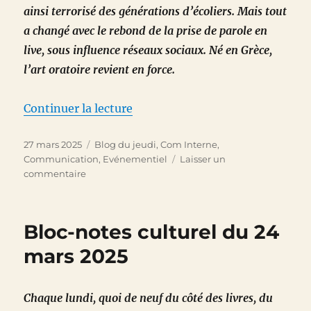
ainsi terrorisé des générations d’écoliers. Mais tout
a changé avec le rebond de la prise de parole en
live, sous influence réseaux sociaux. Né en Grèce,
l’art oratoire revient en force.
de « De l’art oratoire ou va te f
Continuer la lecture
Publié
Catégories
27 mars 2025
Blog du jeudi
,
Com Interne
,
le
Communication
,
Evénementiel
Laisser un
sur
commentaire
De
l’art
oratoire
Bloc-notes culturel du 24
ou
va
mars 2025
te
faire
entendre
Chaque lundi, quoi de neuf du côté des livres, du
chez