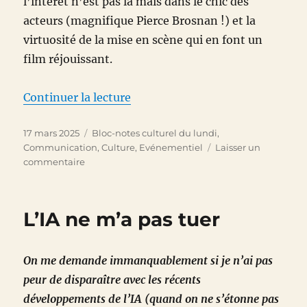
l’intérêt n’est pas là mais dans le chic des
acteurs (magnifique Pierce Brosnan !) et la
virtuosité de la mise en scène qui en font un
film réjouissant.
de « Bloc-notes culturel du 17 
Continuer la lecture
Publié
Catégories
17 mars 2025
Bloc-notes culturel du lundi
,
le
Communication
,
Culture
,
Evénementiel
Laisser un
sur
commentaire
Bloc-
notes
culturel
L’IA ne m’a pas tuer
du
17
mars
On me demande immanquablement si je n’ai pas
2025
peur de disparaître avec les récents
développements de l’IA (quand on ne s’étonne pas