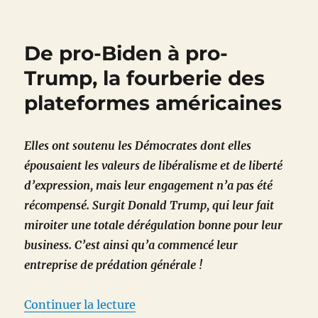
Bloc-
notes
culturel
De pro-Biden à pro-
du
10
Trump, la fourberie des
mars
plateformes américaines
2025
Elles ont soutenu les Démocrates dont elles
épousaient les valeurs de libéralisme et de liberté
d’expression, mais leur engagement n’a pas été
récompensé. Surgit Donald Trump, qui leur fait
miroiter une totale dérégulation bonne pour leur
business. C’est ainsi qu’a commencé leur
entreprise de prédation générale !
de « De pro-Biden à pro-Trump, 
Continuer la lecture