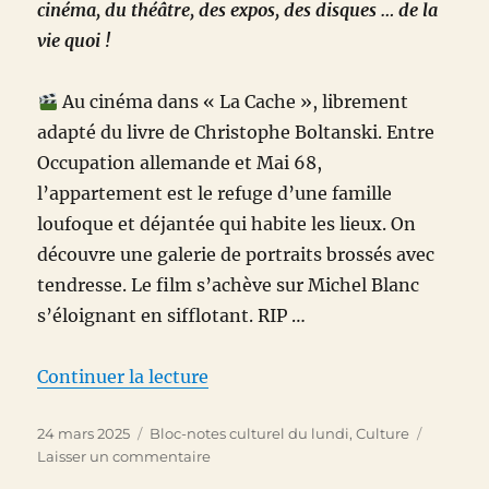
cinéma, du théâtre, des expos, des disques … de la
les
Grecs
vie quoi !
Au cinéma dans « La Cache », librement
adapté du livre de Christophe Boltanski. Entre
Occupation allemande et Mai 68,
l’appartement est le refuge d’une famille
loufoque et déjantée qui habite les lieux. On
découvre une galerie de portraits brossés avec
tendresse. Le film s’achève sur Michel Blanc
s’éloignant en sifflotant. RIP …
de « Bloc-notes culturel du 24 
Continuer la lecture
Publié
Catégories
24 mars 2025
Bloc-notes culturel du lundi
,
Culture
le
sur
Laisser un commentaire
Bloc-