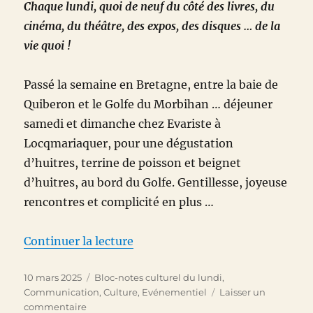
Chaque lundi, quoi de neuf du côté des livres, du
cinéma, du théâtre, des expos, des disques … de la
vie quoi !
Passé la semaine en Bretagne, entre la baie de
Quiberon et le Golfe du Morbihan … déjeuner
samedi et dimanche chez Evariste à
Locqmariaquer, pour une dégustation
d’huitres, terrine de poisson et beignet
d’huitres, au bord du Golfe. Gentillesse, joyeuse
rencontres et complicité en plus …
de « Bloc-notes culturel du 10 
Continuer la lecture
Publié
Catégories
10 mars 2025
Bloc-notes culturel du lundi
,
le
Communication
,
Culture
,
Evénementiel
Laisser un
sur
commentaire