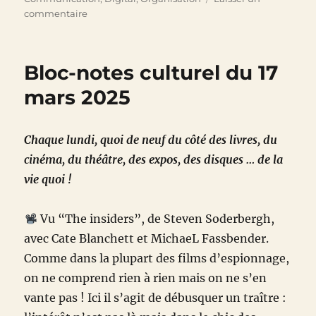
sur
commentaire
La
où
il
Bloc-notes culturel du 17
y
a
mars 2025
d’la
gène,
il
Chaque lundi, quoi de neuf du côté des livres, du
y
cinéma, du théâtre, des expos, des disques … de la
a
de
vie quoi !
la
vente
Vu “The insiders”, de Steven Soderbergh,
avec Cate Blanchett et MichaeL Fassbender.
Comme dans la plupart des films d’espionnage,
on ne comprend rien à rien mais on ne s’en
vante pas ! Ici il s’agit de débusquer un traître :