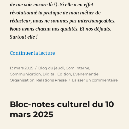
de me voir encore là !). Si elle a en effet
révolutionné la pratique de mon métier de
rédacteur, nous ne sommes pas interchangeables.
Nous avons chacun nos qualités. Et nos défauts.
Surtout elle !
de « L’IA ne m’a pas tuer »
Continuer la lecture
Publié
Catégories
13 mars 2025
Blog du jeudi
,
Com Interne
,
le
Communication
,
Digital
,
Edition
,
Evénementiel
,
sur
Organisation
,
Relations Presse
Laisser un commentaire
L’IA
ne
m’a
Bloc-notes culturel du 10
pas
tuer
mars 2025