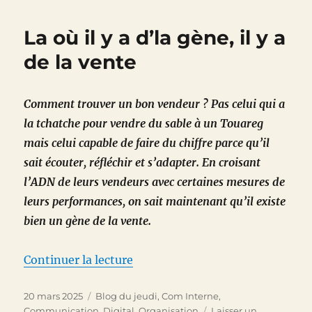
notes
culturel
La où il y a d’la gène, il y a
du
24
de la vente
mars
2025
Comment trouver un bon vendeur ? Pas celui qui a
la tchatche pour vendre du sable à un Touareg
mais celui capable de faire du chiffre parce qu’il
sait écouter, réfléchir et s’adapter. En croisant
l’ADN de leurs vendeurs avec certaines mesures de
leurs performances, on sait maintenant qu’il existe
bien un gène de la vente.
de « La où il y a d’la gène, il y a 
Continuer la lecture
Publié
Catégories
20 mars 2025
Blog du jeudi
,
Com Interne
,
le
Communication
,
Digital
,
Organisation
Laisser un