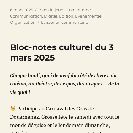
Publié
Catégories
6 mars 2025
Blog du jeudi
,
Com Interne
,
le
Communication
,
Digital
,
Edition
,
Evénementiel
,
sur
Organisation
Laisser un commentaire
De
pro-
Biden
Bloc-notes culturel du 3
à
pro-
mars 2025
Trump,
la
fourberie
Chaque lundi, quoi de neuf du côté des livres, du
des
cinéma, du théâtre, des expos, des disques … de la
plateformes
américaines
vie quoi !
Participé au Carnaval des Gras de
Douarnenez. Grosse fête le samedi avec tout le
monde déguisé et le lendemain dimanche,