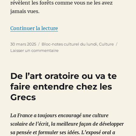
révèlent les forêts comme vous ne les avez
jamais vues.
de « Bloc-notes culturel du 30 
Continuer la lecture
Publié
Catégories
30 mars 2025
Bloc-notes culturel du lundi
,
Culture
le
sur
Laisser un commentaire
Bloc-
notes
culturel
De l’art oratoire ou va te
du
30
faire entendre chez les
mars
Grecs
2025
La France a toujours encouragé une culture
scolaire de l’écrit, la meilleure façon de développer
sa pensée et formuler ses idées. L’exposé oral a