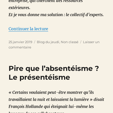
entreprise, qui cherchent des ressources
extérieures.
Et je vous donne ma solution : le collectif d’experts.
de « En 2019, jouez-la collectif 
Continuer la lecture
Publié
Catégories
25 janvier 2019
Blog du jeudi
,
Non classé
Laisser un
le
sur
commentaire
En
2019,
jouez-
Pire que l’absentéisme ?
la
collectif
Le présentéisme
« Certains voulaient peut-être montrer qu’ils
travaillaient la nuit et laissaient la lumière » disait
François Hollande qui éteignait lui-même les