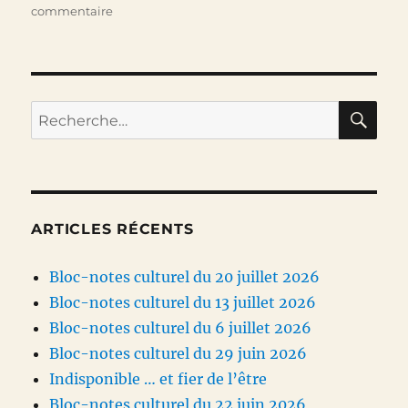
le
sur
commentaire
2019
a
démarré.
Allez
go
RE
Recherche
!
pour :
ARTICLES RÉCENTS
Bloc-notes culturel du 20 juillet 2026
Bloc-notes culturel du 13 juillet 2026
Bloc-notes culturel du 6 juillet 2026
Bloc-notes culturel du 29 juin 2026
Indisponible … et fier de l’être
Bloc-notes culturel du 22 juin 2026