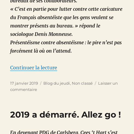
bureaux de ses collaborateurs.
« C’est en partie pour lutter contre cette caricature
du Français absentéiste que les gens veulent se
montrer présents au bureau. » répond le
sociologue Denis Monneuse.
Présentéism
e contre absentéisme : le pire n’est pas
forcément là où on l’attend.
de « Pire que l’absentéisme ? L
Continuer la lecture
Publié
Catégories
17 janvier 2019
Blog du jeudi
,
Non classé
Laisser un
le
sur
commentaire
Pire
que
l’absentéisme ?
2019 a démarré. Allez go !
Le
présentéisme
En devenant PDG de Carlsberg, Cees ‘t Hart s’est