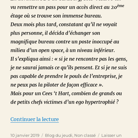
ème
vu remettre un pass pour un accès direct au 20
étage où se trouve son immense bureau.
Deux mois plus tard, constatant qu’il ne voyait
plus personne, il décida d’échanger son
magnifique bureau contre un poste inoccupé au
milieu d’un open space, à un niveau inférieur.
Il s’expliqua ainsi : « si je ne rencontre pas les gens,
je ne saurai jamais ce qu’ils pensent. Et si je ne suis
pas capable de prendre le pouls de l’entreprise, je
ne peux pas la piloter de façon efficace ».
Mais pour un Cees ‘t Hart, combien de grands ou
de petits chefs victimes d’un ego hypertrophié ?
de « 2019 a démarré. Allez go ! »
Continuer la lecture
Publié
Catégories
10 janvier 2019
Blog du jeudi
,
Non classé
Laisser un