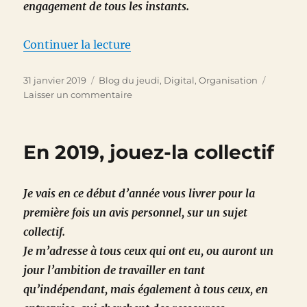
engagement de tous les instants.
de « Le smartphone, nouveau d
Continuer la lecture
Publié
Catégories
31 janvier 2019
Blog du jeudi
,
Digital
,
Organisation
le
sur
Laisser un commentaire
Le
smartphone,
nouveau
En 2019, jouez-la collectif
doudou
numérique
Je vais en ce début d’année vous livrer pour la
première fois un avis personnel, sur un sujet
collectif.
Je m’adresse à tous ceux qui ont eu, ou auront un
jour l’ambition de travailler en tant
qu’indépendant, mais également à tous ceux, en