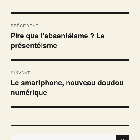
Navigation
PRÉCÉDENT
de
Pire que l’absentéisme ? Le
Publication
présentéisme
précédente :
l’article
SUIVANT
Le smartphone, nouveau doudou
Publication
numérique
suivante :
RE
Recherche