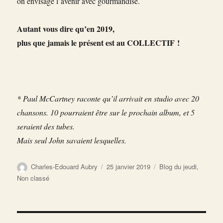
on envisage l’avenir avec gourmandise.
Autant vous dire qu’en 2019,
plus que jamais le présent est au COLLECTIF !
* Paul McCartney raconte qu’il arrivait en studio avec 20
chansons. 10 pourraient être sur le prochain album, et 5
seraient des tubes.
Mais seul John savaient lesquelles.
Auteur
Publié
Catégories
Charles-Edouard Aubry
25 janvier 2019
Blog du jeudi
,
le
Non classé