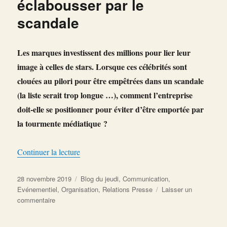
éclabousser par le
scandale
Les marques investissent des millions pour lier leur
image à celles de stars. Lorsque ces célébrités sont
clouées au pilori pour être empêtrées dans un scandale
(la liste serait trop longue …), comment l’entreprise
doit-elle se positionner pour éviter d’être emportée par
la tourmente médiatique ?
de « Comment éviter de se faire éclabousser p
Continuer la lecture
Publié
Catégories
28 novembre 2019
Blog du jeudi
,
Communication
,
le
Evénementiel
,
Organisation
,
Relations Presse
Laisser un
sur
commentaire
Comment
éviter