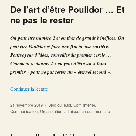
de
De l’art d’être Poulidor … Et
se
faire
ne pas le rester
éclabousser
par
le
On peut être numéro 2 et en tirer de grands bénéfices. On
scandale
peut être Poulidor et faire une fructueuse carrière.
Pourvoyeur d’idées, conseiller du premier cercle …
Comment se donner les moyens d’être un « futur
premier » pour ne pas rester un « éternel second ».
de « De l’art d’être Poulidor … Et ne pas le re
Continuer la lecture
Publié
Catégories
21 novembre 2019
Blog du jeudi
,
Com Interne
,
le
sur
Communication
,
Organisation
Laisser un commentaire
De
l’art
d’être