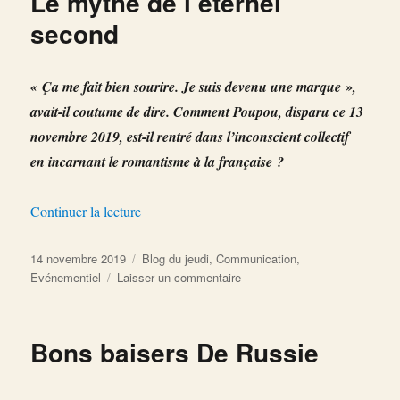
Le mythe de l’éternel
Poulidor
…
second
Et
ne
pas
« Ça me fait bien sourire. Je suis devenu une marque »,
le
avait-il coutume de dire. Comment Poupou, disparu ce 13
rester
novembre 2019, est-il rentré dans l’inconscient collectif
en incarnant le romantisme à la française ?
de « Le mythe de l’éternel second »
Continuer la lecture
Publié
Catégories
14 novembre 2019
Blog du jeudi
,
Communication
,
le
sur
Evénementiel
Laisser un commentaire
Le
mythe
de
Bons baisers De Russie
l’éternel
second