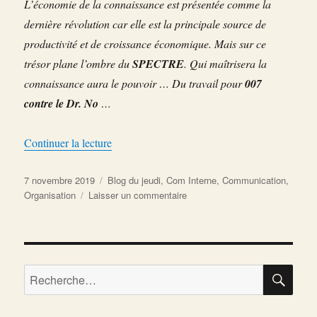
L’économie de la connaissance est présentée comme la
dernière révolution car elle est la principale source de
productivité et de croissance économique. Mais sur ce
trésor plane l’ombre du
SPECTRE
. Qui maîtrisera la
connaissance aura le pouvoir … Du travail pour
007
contre le Dr. No
…
de « Bons baisers De Russie »
Continuer la lecture
Publié
Catégories
7 novembre 2019
Blog du jeudi
,
Com Interne
,
Communication
,
le
sur
Organisation
Laisser un commentaire
Bons
baisers
De
Russie
RE
Recherche
pour :