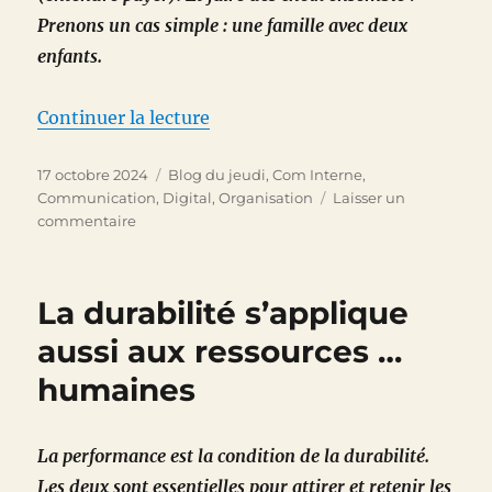
Prenons un cas simple : une famille avec deux
enfants.
de « Un budget, ou la liberté de 
Continuer la lecture
Publié
Catégories
17 octobre 2024
Blog du jeudi
,
Com Interne
,
le
Communication
,
Digital
,
Organisation
Laisser un
sur
commentaire
Un
budget,
ou
La durabilité s’applique
la
liberté
aussi aux ressources …
de
humaines
renoncer !
La performance est la condition de la durabilité.
Les deux sont essentielles pour attirer et retenir les