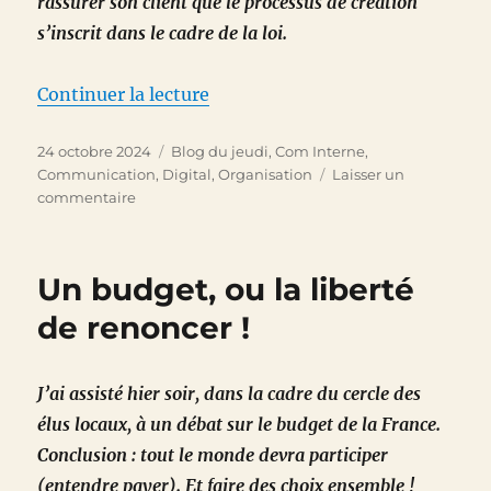
rassurer son client que le processus de création
s’inscrit dans le cadre de la loi.
de « ChatGPT, Midjourney … Mais 
Continuer la lecture
Publié
Catégories
24 octobre 2024
Blog du jeudi
,
Com Interne
,
le
Communication
,
Digital
,
Organisation
Laisser un
sur
commentaire
ChatGPT,
Midjourney
…
Un budget, ou la liberté
Mais
que
de renoncer !
dit
la
loi ?
J’ai assisté hier soir, dans la cadre du cercle des
(3)
élus locaux, à un débat sur le budget de la France.
Conclusion : tout le monde devra participer
(entendre payer). Et faire des choix ensemble !