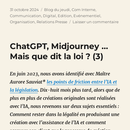
Publié
Catégories
31 octobre 2024
Blog du jeudi
,
Com Interne
,
le
Communication
,
Digital
,
Edition
,
Evénementiel
,
sur
Organisation
,
Relations Presse
Laisser un commentaire
Respe
Footb
Club
ChatGPT, Midjourney …
1
–
Mais que dit la loi ? (3)
Real
Madri
0
En juin 2023, nous avons identifié avec Maître
Aurore Sauviat*
les points de friction entre l’IA et
la législation
. Dix-huit mois plus tard, alors que de
plus en plus de créations originales sont réalisées
avec l’IA, nous revenons sur deux sujets essentiels :
Comment rester dans la légalité en produisant une
création avec l’assistance de l’IA et comment