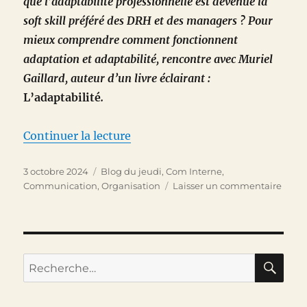
que l’adaptabilité professionnelle est devenue la
soft skill préféré des DRH et des managers ? Pour
mieux comprendre comment fonctionnent
adaptation et adaptabilité, rencontre avec Muriel
Gaillard, auteur d’un livre éclairant :
L’adaptabilité
.
de « « Ce qui fait l’homme, c’es
Continuer la lecture
Publié
Catégories
3 octobre 2024
Blog du jeudi
,
Com Interne
,
le
sur
Communication
,
Organisation
Laisser un commentaire
« Ce
qui
fait
l’ho
c’est
RE
Recherche
sa
pour :
gran
capac