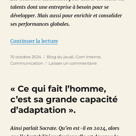
talents dont une entreprise à besoin pour se
développer. Mais aussi pour enrichir et consolider
ses performances globales.
de « La durabilité s’applique au
Continuer la lecture
Publié
Catégories
10 octobre 2024
Blog du jeudi
,
Com Interne
,
le
sur
Communication
Laisser un commentaire
La
durabilité
s’applique
« Ce qui fait l’homme,
aussi
aux
c’est sa grande capacité
ressources
d’adaptation ».
…
humaines
Ainsi parlait Socrate. Qu’en est-il en 2024, alors