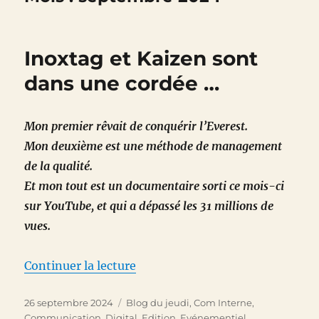
Inoxtag et Kaizen sont
dans une cordée …
Mon premier rêvait de conquérir l’Everest.
Mon deuxième est une méthode de management
de la qualité.
Et mon tout est un documentaire sorti ce mois-ci
sur YouTube, et qui a dépassé les 31 millions de
vues.
de « Inoxtag et Kaizen sont dan
Continuer la lecture
Publié
Catégories
26 septembre 2024
Blog du jeudi
,
Com Interne
,
le
Communication
,
Digital
,
Edition
,
Evénementiel
,