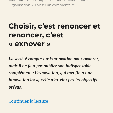
sur
Organisation
Laisser un commentaire
Inoxtag
et
Kaizen
Choisir, c’est renoncer et
sont
dans
renoncer, c’est
une
« exnover »
cordée
…
La société compte sur l’innovation pour avancer,
mais il ne faut pas oublier son indispensable
complément : l’exnovation, qui met fin à une
innovation lorsqu’elle n’atteint pas les objectifs
prévus.
de « Choisir, c’est renoncer et r
Continuer la lecture