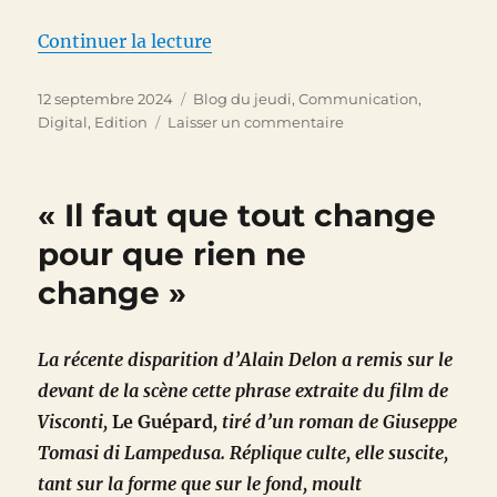
de « On peut tout dire avec des 
Continuer la lecture
Publié
Catégories
12 septembre 2024
Blog du jeudi
,
Communication
,
le
sur
Digital
,
Edition
Laisser un commentaire
On
peut
tout
« Il faut que tout change
dire
avec
pour que rien ne
des
change »
émojis
…
même
écrire
La récente disparition d’Alain Delon a remis sur le
un
devant de la scène cette phrase extraite du film de
livre
Visconti,
Le Guépard
, tiré d’un roman de Giuseppe
Tomasi di Lampedusa. Réplique culte, elle suscite,
tant sur la forme que sur le fond, moult