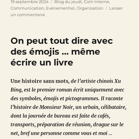
Publié
Catégories
19 septembre 2024
Blog du jeudi
,
Com Interne
,
le
Communication
,
Evénementiel
,
Organisation
Laisser
sur
un commentaire
Choisir,
c’est
renoncer
On peut tout dire avec
et
renoncer,
des émojis … même
c’est
écrire un livre
« exnover »
Une histoire sans mots
, de l’artiste chinois Xu
Bing, est le premier roman écrit uniquement avec
des symboles, émojis et pictogrammes. Il raconte
l’histoire de Monsieur Noir, un urbain, célibataire,
dont la journée de bureau est faite de cafés,
transports, préparation de réunion, drague sur le
net, bref une personne comme vous et moi …