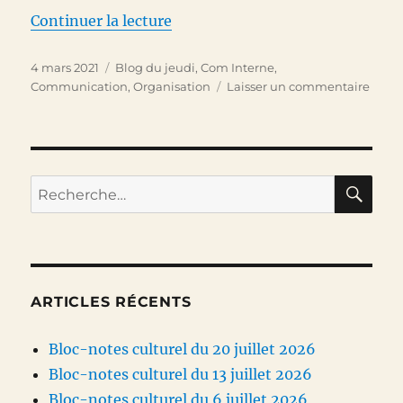
de « Le post-it, entreprise de p
Continuer la lecture
Publié
Catégories
4 mars 2021
Blog du jeudi
,
Com Interne
,
le
sur
Communication
,
Organisation
Laisser un commentaire
Le
post-
it,
entre
de
RE
Recherche
persu
pour :
mass
ARTICLES RÉCENTS
Bloc-notes culturel du 20 juillet 2026
Bloc-notes culturel du 13 juillet 2026
Bloc-notes culturel du 6 juillet 2026