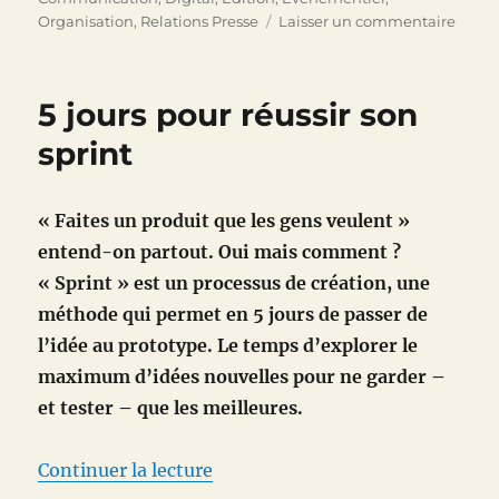
sur
Organisation
,
Relations Presse
Laisser un commentaire
Cinq
ans
de
5 jours pour réussir son
nuan
de
sprint
blog
« Faites un produit que les gens veulent »
entend-on partout. Oui mais comment ?
« Sprint » est un processus de création, une
méthode qui permet en 5 jours de passer de
l’idée au prototype. Le temps d’explorer le
maximum d’idées nouvelles pour ne garder –
et tester – que les meilleures.
de « 5 jours pour réussir son spr
Continuer la lecture