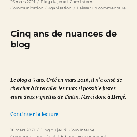
Publié
Catégories
25 mars 2021
Blog du jeudi
,
Com Interne
,
le
sur
Communication
,
Organisation
Laisser un commentaire
Aux
grand
prob
Cinq ans de nuances de
…
de
blog
petit
victoi
Le blog a 5 ans. Créé en mars 2016, il n’a cessé de
chercher à intercaler les mots si possible justes
entre deux vignettes de Tintin. Merci donc à Hergé.
de « Cinq ans de nuances de blo
Continuer la lecture
Publié
Catégories
18 mars 2021
Blog du jeudi
,
Com Interne
,
le
Communication
,
Digital
,
Edition
,
Evénementiel
,