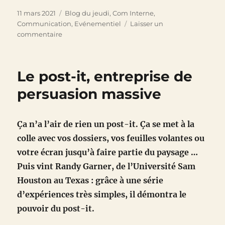
Publié
Catégories
11 mars 2021
Blog du jeudi
,
Com Interne
,
le
Communication
,
Evénementiel
Laisser un
sur
commentaire
5
jours
pour
Le post-it, entreprise de
réussir
son
persuasion massive
sprint
Ça n’a l’air de rien un post-it. Ça se met à la
colle avec vos dossiers, vos feuilles volantes ou
votre écran jusqu’à faire partie du paysage …
Puis vint Randy Garner, de l’Université Sam
Houston au Texas : grâce à une série
d’expériences très simples, il démontra le
pouvoir du post-it.