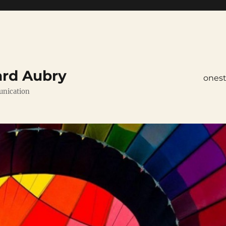
ard Aubry
ones
unication