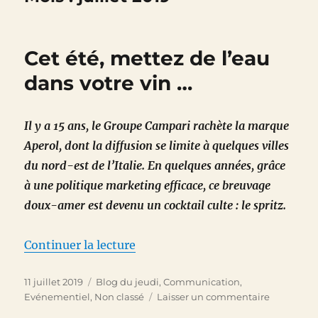
Cet été, mettez de l’eau
dans votre vin …
Il y a 15 ans, le Groupe Campari rachète la marque
Aperol, dont la diffusion se limite à quelques villes
du nord-est de l’Italie. En quelques années, grâce
à une politique marketing efficace, ce breuvage
doux-amer est devenu un cocktail culte : le spritz.
de « Cet été, mettez de l’eau dan
Continuer la lecture
Publié
Catégories
11 juillet 2019
Blog du jeudi
,
Communication
,
le
sur
Evénementiel
,
Non classé
Laisser un commentaire
Cet