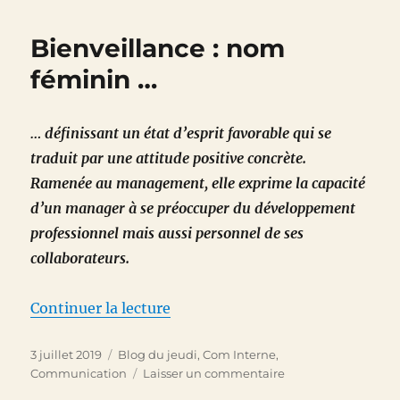
été,
mettez
Bienveillance : nom
de
l’eau
féminin …
dans
votre
vin
… définissant un état d’esprit favorable qui se
…
traduit par une attitude positive concrète.
Ramenée au management, elle exprime la capacité
d’un manager à se préoccuper du développement
professionnel mais aussi personnel de ses
collaborateurs.
de « Bienveillance : nom fémini
Continuer la lecture
Publié
Catégories
3 juillet 2019
Blog du jeudi
,
Com Interne
,
le
sur
Communication
Laisser un commentaire
Bienveillance