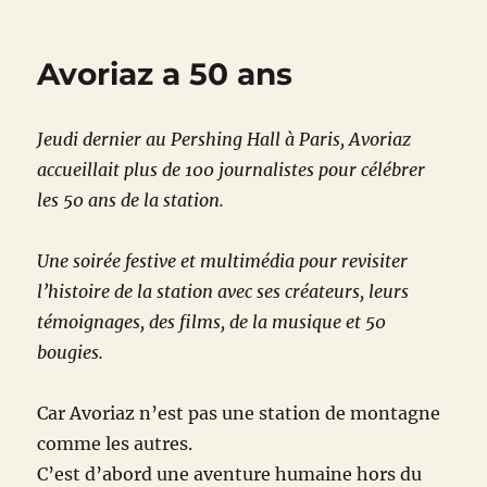
Avoriaz
a
50
Avoriaz a 50 ans
ans
–
Episode
Jeudi dernier au Pershing Hall à Paris, Avoriaz
1
:
accueillait plus de 100 journalistes pour célébrer
Jean
les 50 ans de la station.
Vuarnet,
la
vision
Une soirée festive et multimédia pour revisiter
l’histoire de la station avec ses créateurs, leurs
témoignages, des films, de la musique et 50
bougies.
Car Avoriaz n’est pas une station de montagne
comme les autres.
C’est d’abord une aventure humaine hors du