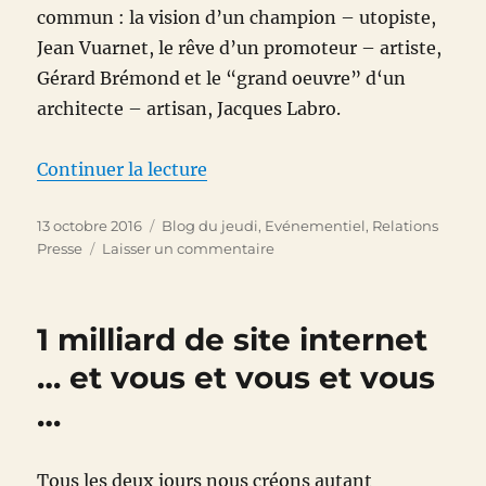
commun : la vision d’un champion – utopiste,
Jean Vuarnet, le rêve d’un promoteur – artiste,
Gérard Brémond et le “grand oeuvre” d‘un
architecte – artisan, Jacques Labro.
de « Avoriaz a 50 ans »
Continuer la lecture
Publié
Catégories
13 octobre 2016
Blog du jeudi
,
Evénementiel
,
Relations
le
sur
Presse
Laisser un commentaire
Avoriaz
a
50
1 milliard de site internet
ans
… et vous et vous et vous
…
Tous les deux jours nous créons autant