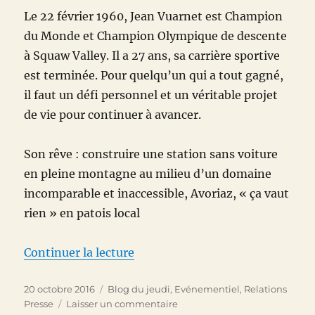
Brémond,
Le 22 février 1960, Jean Vuarnet est Champion
le
du Monde et Champion Olympique de descente
challenge
à Squaw Valley. Il a 27 ans, sa carrière sportive
est terminée. Pour quelqu’un qui a tout gagné,
il faut un défi personnel et un véritable projet
de vie pour continuer à avancer.
Son rêve : construire une station sans voiture
en pleine montagne au milieu d’un domaine
incomparable et inaccessible, Avoriaz, « ça vaut
rien » en patois local
de « Avoriaz a 50 ans – Episode 1
Continuer la lecture
Publié
Catégories
20 octobre 2016
Blog du jeudi
,
Evénementiel
,
Relations
le
sur
Presse
Laisser un commentaire