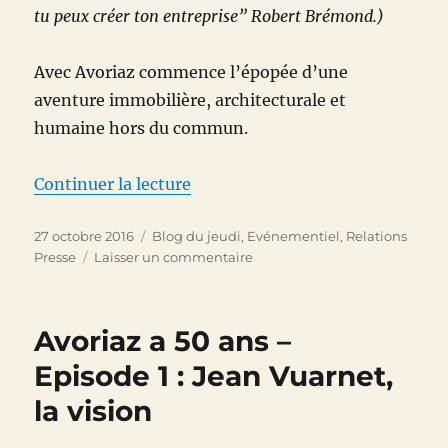
tu peux créer ton entreprise” Robert Brémond.)
Avec Avoriaz commence l’épopée d’une
aventure immobilière, architecturale et
humaine hors du commun.
de « Avoriaz a 50 ans – Episode 
Continuer la lecture
Publié
Catégories
27 octobre 2016
Blog du jeudi
,
Evénementiel
,
Relations
le
sur
Presse
Laisser un commentaire
Avoriaz
a
50
Avoriaz a 50 ans –
ans
–
Episode 1 : Jean Vuarnet,
Episode
la vision
2
:
Gérard