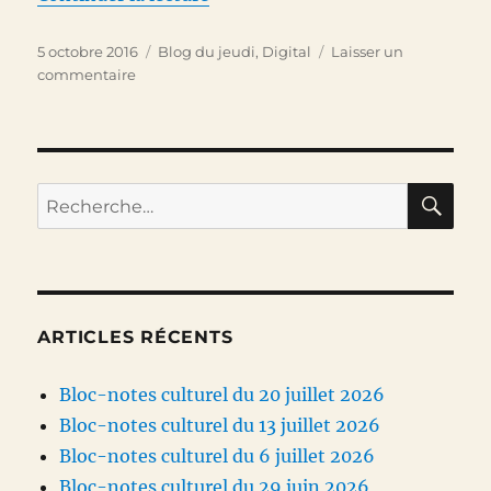
Publié
Catégories
5 octobre 2016
Blog du jeudi
,
Digital
Laisser un
le
sur
commentaire
1
milliard
de
site
internet
RE
Recherche
…
pour :
et
vous
et
vous
et
ARTICLES RÉCENTS
vous
…
Bloc-notes culturel du 20 juillet 2026
Bloc-notes culturel du 13 juillet 2026
Bloc-notes culturel du 6 juillet 2026
Bloc-notes culturel du 29 juin 2026