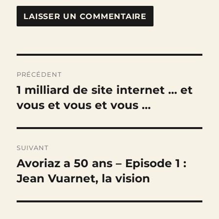
Navigation
PRÉCÉDENT
de
1 milliard de site internet … et
Publication
précédente :
vous et vous et vous …
l’article
SUIVANT
Avoriaz a 50 ans – Episode 1 :
Publication
suivante :
Jean Vuarnet, la vision