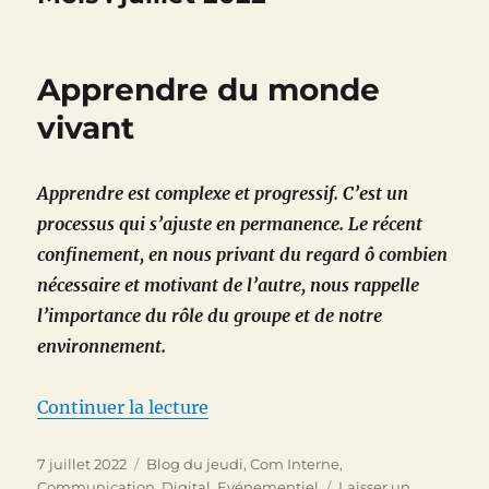
Apprendre du monde
vivant
Apprendre est complexe et progressif. C’est un
processus qui s’ajuste en permanence. Le récent
confinement, en nous privant du regard ô combien
nécessaire et motivant de l’autre, nous rappelle
l’importance du rôle du groupe et de notre
environnement.
de « Apprendre du monde vivan
Continuer la lecture
Publié
Catégories
7 juillet 2022
Blog du jeudi
,
Com Interne
,
le
Communication
,
Digital
,
Evénementiel
Laisser un