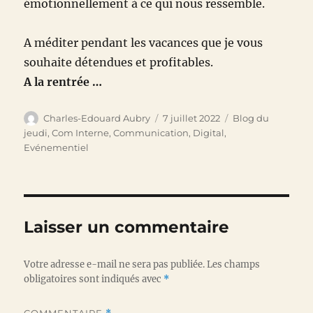
émotionnellement à ce qui nous ressemble.
A méditer pendant les vacances que je vous
souhaite détendues et profitables.
A la rentrée …
Auteur
Publié
Catégories
Charles-Edouard Aubry
7 juillet 2022
Blog du
le
jeudi
,
Com Interne
,
Communication
,
Digital
,
Evénementiel
Laisser un commentaire
Votre adresse e-mail ne sera pas publiée.
Les champs
obligatoires sont indiqués avec
*