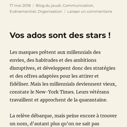
Publié
Catégories
17 mai 2018
Blog du jeudi
,
Communication
,
le
sur
Evénementiel
,
Organisation
Laisser un commentaire
La
revanc
de
Vos ados sont des stars !
l’OM
Les marques prêtent aux millennials des
envies, des habitudes et des ambitions
disruptives, et développent donc des stratégies
et des offres adaptées pour les attirer et
fidéliser. Mais les millennials deviennent vieux,
constate le New-York Times. Leurs vétérans
travaillent et approchent de la quarantaine.
La relève débarque, mais peine encore à trouver
un nom, d’autant plus qu’on ne sait pas