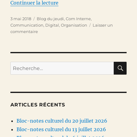
de « RGPD – 22 jours »
Continuer la lecture
Publié
Catégories
3 mai 2018
Blog du jeudi
,
Com Interne
,
le
Communication
,
Digital
,
Organisation
Laisser un
sur
commentaire
RGPD
–
22
jours
RE
Recherche
pour :
ARTICLES RÉCENTS
Bloc-notes culturel du 20 juillet 2026
Bloc-notes culturel du 13 juillet 2026