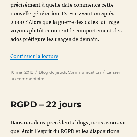
précisément à quelle date commence cette
nouvelle génération. Est-ce avant ou après
2 000 ? Alors que la guerre des dates fait rage,
voyons plutôt comment le comportement des
ados préfigure les usages de demain.
de « Vos ados sont des stars ! »
Continuer la lecture
Publié
Catégories
10 mai 2018
Blog du jeudi
,
Communication
Laisser
le
sur
un commentaire
Vos
ados
sont
RGPD – 22 jours
des
stars
!
Dans nos deux précédents blogs, nous avons vu
quel était l’esprit du RGPD et les dispositions