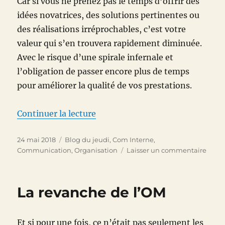
Car si vous ne prenez pas le temps d’offrir des
idées novatrices, des solutions pertinentes ou
des réalisations irréprochables, c’est votre
valeur qui s’en trouvera rapidement diminuée.
Avec le risque d’une spirale infernale et
l’obligation de passer encore plus de temps
pour améliorer la qualité de vos prestations.
de « INTOUCHABLE ! »
Continuer la lecture
Publié
Catégories
24 mai 2018
Blog du jeudi
,
Com Interne
,
le
sur
Communication
,
Organisation
Laisser un commentaire
INTO
!
La revanche de l’OM
Et si pour une fois, ce n’était pas seulement les