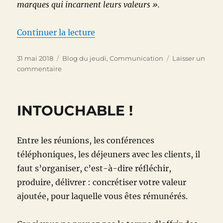
marques qui incarnent leurs valeurs ».
de « La rétro-innovation a de be
Continuer la lecture
Publié
Catégories
31 mai 2018
Blog du jeudi
,
Communication
Laisser un
le
sur
commentaire
La
rétro-
innovation
INTOUCHABLE !
a
de
beaux
Entre les réunions, les conférences
jours
devant
téléphoniques, les déjeuners avec les clients, il
elle
faut s’organiser, c’est-à-dire réfléchir,
produire, délivrer : concrétiser votre valeur
ajoutée, pour laquelle vous êtes rémunérés.