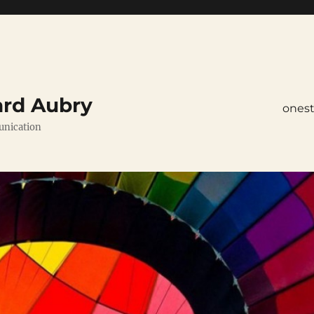
ard Aubry
ones
unication