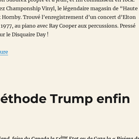
chez Champonship Vinyl, le légendaire magasin de “Haute
k Hornby. Trouvé l’enregistrement d’un concert d’Elton
 1977, au piano avec Ray Cooper aux percussions. Pressé
r le Disquaire Day !
de « Bloc-notes culturel du 14 avril 2021 »
ture
 méthode Trump enfin
ème
and, faire du Canada le 51
Etat ou de Gaza la « Riviera d