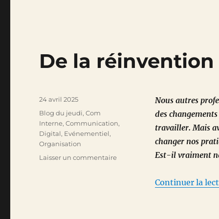
De la réinvention
Publié
24 avril 2025
Nous autres profe
le
Catégories
Blog du jeudi
,
Com
des changements n
Interne
,
Communication
,
travailler. Mais 
Digital
,
Evénementiel
,
changer nos prat
Organisation
Est-il vraiment n
sur
Laisser un commentaire
De
la
Continuer la lec
réinvention