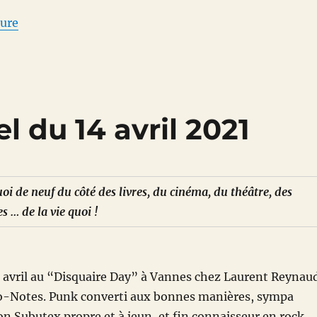
de « Bloc-notes culturel du 21 avril 2025 »
ture
l du 14 avril 2021
oi de neuf du côté des livres, du cinéma, du théâtre, des
s … de la vie quoi !
2 avril au “Disquaire Day” à Vannes chez Laurent Reynau
-Notes. Punk converti aux bonnes manières, sympa
Subutex propre et à jeun, et fin connaisseur en rock.