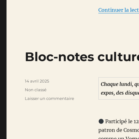
Continuer la lec
Bloc-notes culture
Publié
14 avril 2025
Chaque lundi, qu
le
Catégories
Non classé
expos, des disque
sur
Laisser un commentaire
Bloc-
notes
culturel
Participé le 1
du
patron de Cosmo
14
avril
comme un Vernon 