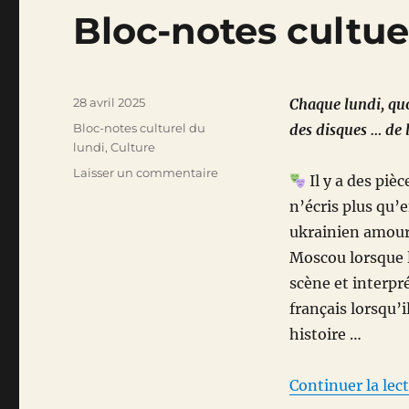
Bloc-notes cultue
Publié
28 avril 2025
Chaque lundi, quo
le
Catégories
Bloc-notes culturel du
des disques … de l
lundi
,
Culture
sur
Laisser un commentaire
Il y a des piè
Bloc-
n’écris plus qu’
notes
cultuel
ukrainien amoure
du
Moscou lorsque l
28
scène et interpré
avril
2025
français lorsqu’i
histoire …
Continuer la lec