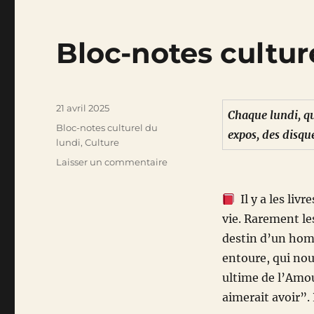
Bloc-notes culture
Publié
21 avril 2025
Chaque lundi, qu
le
Catégories
Bloc-notes culturel du
expos, des disque
lundi
,
Culture
sur
Laisser un commentaire
Bloc-
notes
Il y a les livr
culturel
vie. Rarement les
du
21
destin d’un hom
avril
entoure, qui nou
2025
ultime de l’Amo
aimerait avoir”.