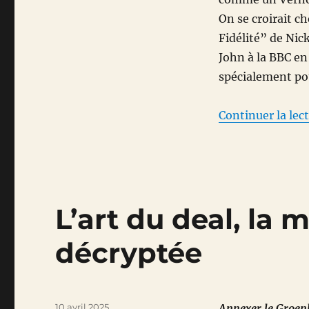
2021
On se croirait 
Fidélité” de Nic
John à la BBC en
spécialement pou
Continuer la lec
L’art du deal, la
décryptée
Publié
10 avril 2025
Annexer le Groenl