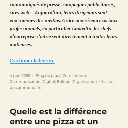
communiqués de presse, campagnes publicitaires,
sites web … Aujourd’hui, leurs dirigeants sont
eux-mêmes des médias. Grâce aux réseaux sociaux
professionnels, en particulier LinkedIn, les chefs
d’entreprise s’adressent directement à toutes leurs
audiences.
de « Le dirigeant, ce nouveau m
Continuer la lecture
Publié
Catégories
4 juin 2026
Blog du jeudi
,
Com Interne
,
le
Communication
,
Digital
,
Edition
,
Organisation
Laisser
sur
un commentaire
Le
dirigeant,
ce
Quelle est la différence
nouveau
média
entre une pizza et un