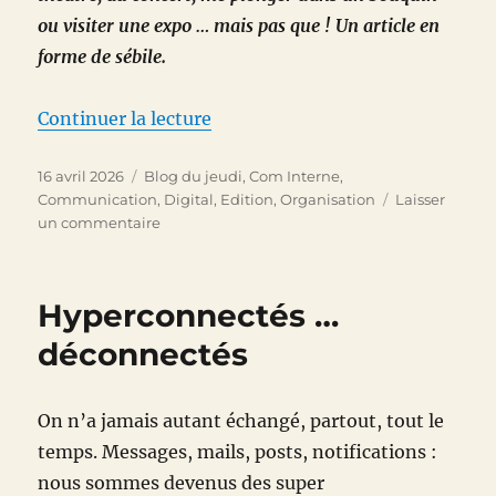
ou visiter une expo … mais pas que ! Un article en
forme de sébile.
de « Pour la culture … et Cultur
Continuer la lecture
Publié
Catégories
16 avril 2026
Blog du jeudi
,
Com Interne
,
le
Communication
,
Digital
,
Edition
,
Organisation
Laisser
sur
un commentaire
Pour
la
culture
Hyperconnectés …
…
et
déconnectés
Culture-
Tops
On n’a jamais autant échangé, partout, tout le
temps. Messages, mails, posts, notifications :
nous sommes devenus des super