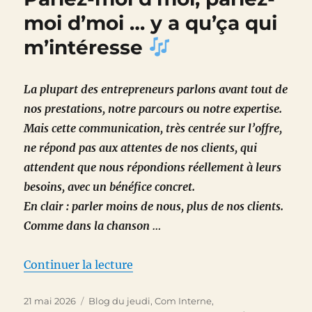
entre
moi d’moi … y a qu’ça qui
une
m’intéresse
pizza
et
un
rédacteur
La plupart des entrepreneurs parlons avant tout de
?
nos prestations, notre parcours ou notre expertise.
Mais cette communication, très centrée sur l’offre,
ne répond pas aux attentes de nos clients, qui
attendent que nous répondions réellement à leurs
besoins, avec un bénéfice concret.
En clair : parler moins de nous, plus de nos clients.
Comme dans la chanson …
de « Parlez-moi d’moi, parlez-m
Continuer la lecture
Publié
Catégories
21 mai 2026
Blog du jeudi
,
Com Interne
,