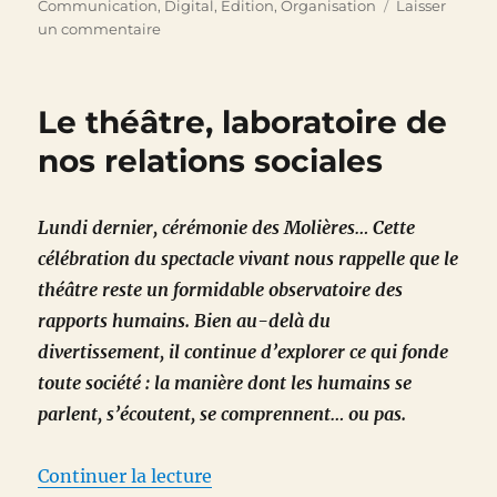
le
Communication
,
Digital
,
Edition
,
Organisation
Laisser
sur
un commentaire
Parlez-
moi
d’moi,
Le théâtre, laboratoire de
parlez-
moi
nos relations sociales
d’moi
…
y
Lundi dernier, cérémonie des Molières… Cette
a
célébration du spectacle vivant nous rappelle que le
qu’ça
qui
théâtre reste un formidable observatoire des
m’intéresse
rapports humains. Bien au-delà du
divertissement, il continue d’explorer ce qui fonde
toute société : la manière dont les humains se
parlent, s’écoutent, se comprennent… ou pas.
de « Le théâtre, laboratoire de n
Continuer la lecture