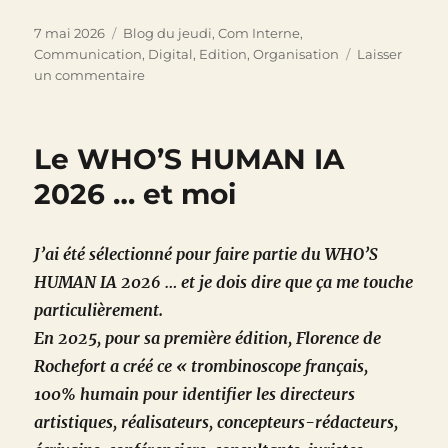
Publié
Catégories
7 mai 2026
Blog du jeudi
,
Com Interne
,
le
Communication
,
Digital
,
Edition
,
Organisation
Laisser
sur
un commentaire
Le
théâtre,
laboratoire
Le WHO’S HUMAN IA
de
nos
2026 … et moi
relations
sociales
J’ai été sélectionné pour faire partie du WHO’S
HUMAN IA 2026 … et je dois dire que ça me touche
particulièrement.
En 2025, pour sa première édition, Florence de
Rochefort a créé ce « trombinoscope français,
100% humain pour identifier les directeurs
artistiques, réalisateurs, concepteurs-rédacteurs,