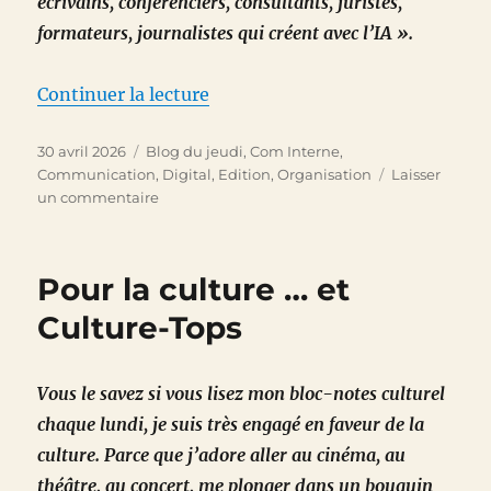
écrivains, conférenciers, consultants, juristes,
formateurs, journalistes qui créent avec l’IA ».
de « Le WHO’S HUMAN IA 2026 
Continuer la lecture
Publié
Catégories
30 avril 2026
Blog du jeudi
,
Com Interne
,
le
Communication
,
Digital
,
Edition
,
Organisation
Laisser
sur
un commentaire
Le
WHO’S
HUMAN
Pour la culture … et
IA
2026
Culture-Tops
…
et
moi
Vous le savez si vous lisez mon bloc-notes culturel
chaque lundi, je suis très engagé en faveur de la
culture. Parce que j’adore aller au cinéma, au
théâtre, au concert, me plonger dans un bouquin