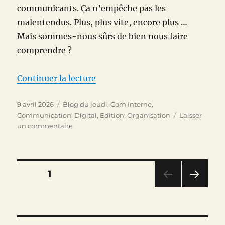
communicants. Ça n’empêche pas les
malentendus. Plus, plus vite, encore plus …
Mais sommes-nous sûrs de bien nous faire
comprendre ?
de « Hyperconnectés … déconne
Continuer la lecture
Publié
Catégories
9 avril 2026
Blog du jeudi
,
Com Interne
,
le
Communication
,
Digital
,
Edition
,
Organisation
Laisser
sur
un commentaire
Hyperconnectés
…
déconnectés
Pagination
PAGE
1
PAG
des
E
SUIV
publications
ANT