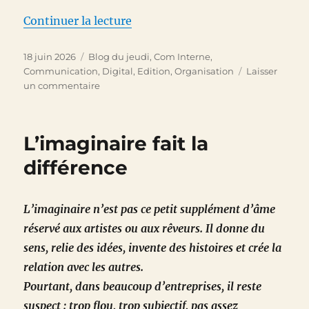
de « Fini de raconter des histoir
Continuer la lecture
Publié
Catégories
18 juin 2026
Blog du jeudi
,
Com Interne
,
le
Communication
,
Digital
,
Edition
,
Organisation
Laisser
sur
un commentaire
Fini
de
raconter
L’imaginaire fait la
des
histoires
différence
…
L’imaginaire n’est pas ce petit supplément d’âme
réservé aux artistes ou aux rêveurs. Il donne du
sens, relie des idées, invente des histoires et crée la
relation avec les autres.
Pourtant, dans beaucoup d’entreprises, il reste
suspect : trop flou, trop subjectif, pas assez