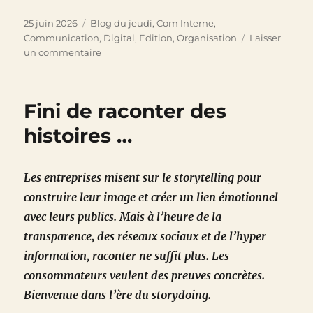
Publié
Catégories
25 juin 2026
Blog du jeudi
,
Com Interne
,
le
Communication
,
Digital
,
Edition
,
Organisation
Laisser
sur
un commentaire
Indisponible
…
et
Fini de raconter des
fier
de
histoires …
l’être
Les entreprises misent sur le storytelling pour
construire leur image et créer un lien émotionnel
avec leurs publics. Mais à l’heure de la
transparence, des réseaux sociaux et de l’hyper
information, raconter ne suffit plus. Les
consommateurs veulent des preuves concrètes.
Bienvenue dans l’ère du storydoing.