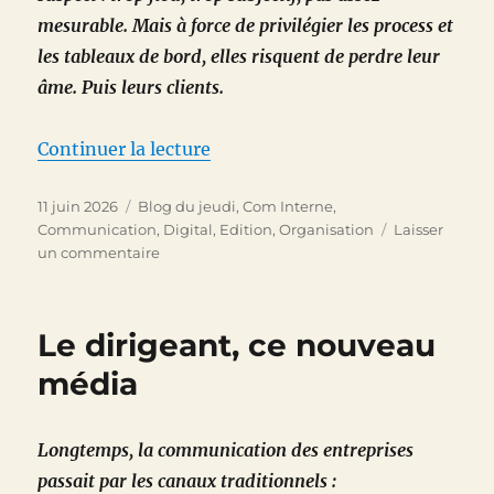
mesurable. Mais à force de privilégier les process et
les tableaux de bord, elles risquent de perdre leur
âme. Puis leurs clients.
de « L’imaginaire fait la différe
Continuer la lecture
Publié
Catégories
11 juin 2026
Blog du jeudi
,
Com Interne
,
le
Communication
,
Digital
,
Edition
,
Organisation
Laisser
sur
un commentaire
L’imaginaire
fait
la
Le dirigeant, ce nouveau
différence
média
Longtemps, la communication des entreprises
passait par les canaux traditionnels :