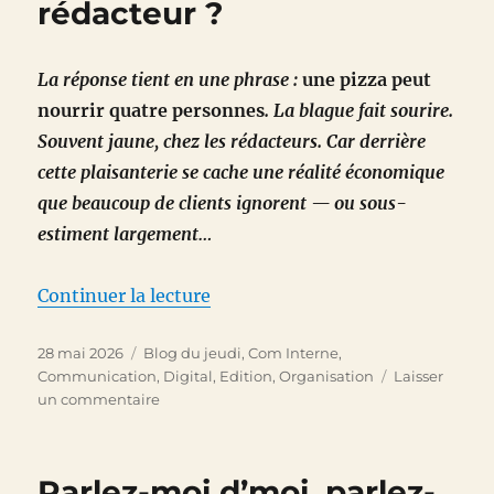
rédacteur ?
La réponse tient en une phrase :
une pizza peut
nourrir quatre personnes
. La blague fait sourire.
Souvent jaune, chez les rédacteurs. Car derrière
cette plaisanterie se cache une réalité économique
que beaucoup de clients ignorent — ou sous-
estiment largement…
de « Quelle est la différence ent
Continuer la lecture
Publié
Catégories
28 mai 2026
Blog du jeudi
,
Com Interne
,
le
Communication
,
Digital
,
Edition
,
Organisation
Laisser
sur
un commentaire
Quelle
est
la
Parlez-moi d’moi, parlez-
différence