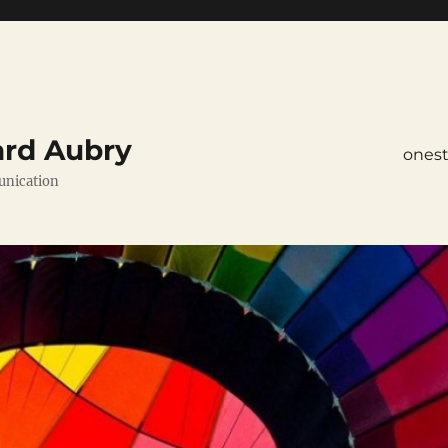
ard Aubry
ones
unication