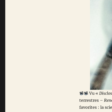
Vu «
Disclo
terrestres –
Ren
favorites : la sc