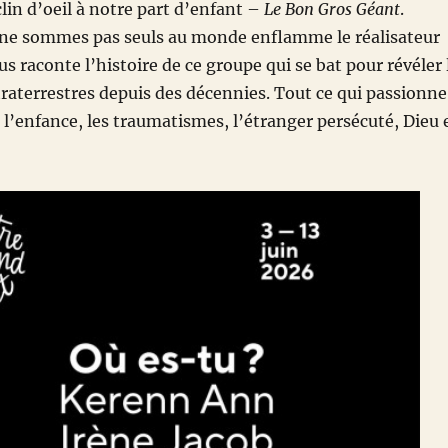
lin d’oeil à notre part d’enfant –
Le Bon Gros Géant
.
 ne sommes pas seuls au monde enflamme le réalisateur
s raconte l’histoire de ce groupe qui se bat pour révéler 
raterrestres depuis des décennies. Tout ce qui passionne
: l’enfance, les traumatismes, l’étranger persécuté, Dieu 