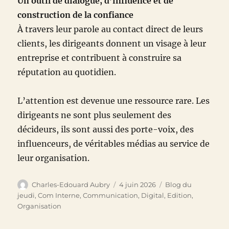
Un outil de dialogue, d’influence et de
construction de la confiance
À travers leur parole au contact direct de leurs
clients, les dirigeants donnent un visage à leur
entreprise et contribuent à construire sa
réputation au quotidien.
L’attention est devenue une ressource rare. Les
dirigeants ne sont plus seulement des
décideurs, ils sont aussi des porte-voix, des
influenceurs, de véritables médias au service de
leur organisation.
Auteur
Publié
Catégories
Charles-Edouard Aubry
4 juin 2026
Blog du
le
jeudi
,
Com Interne
,
Communication
,
Digital
,
Edition
,
Organisation