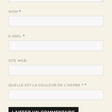
NOM
*
E-MAIL
*
SITE WEB
QUELLE EST LA COULEUR DE L'HERBE ?
*