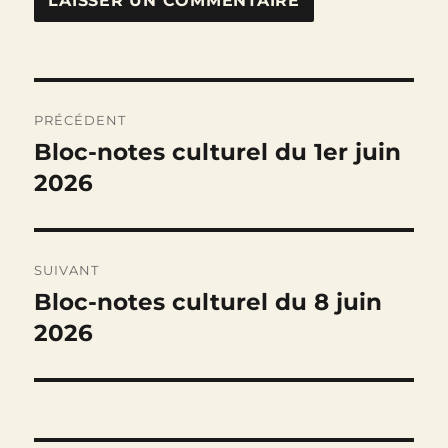
Navigation
PRÉCÉDENT
de
Bloc-notes culturel du 1er juin
Publication
précédente :
2026
l’article
SUIVANT
Bloc-notes culturel du 8 juin
Publication
suivante :
2026