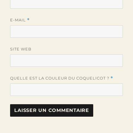
E-MAIL
*
SITE WEB
QUELLE EST LA COULEUR DU COQUELICOT ?
*