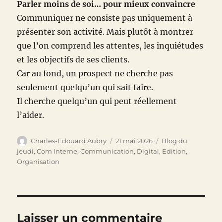
Parler moins de soi… pour mieux convaincre
Communiquer ne consiste pas uniquement à
présenter son activité. Mais plutôt à montrer
que l’on comprend les attentes, les inquiétudes
et les objectifs de ses clients.
Car au fond, un prospect ne cherche pas
seulement quelqu’un qui sait faire.
Il cherche quelqu’un qui peut réellement
l’aider.
Auteur
Publié
Catégories
Charles-Edouard Aubry
21 mai 2026
Blog du
le
jeudi
,
Com Interne
,
Communication
,
Digital
,
Edition
,
Organisation
Laisser un commentaire