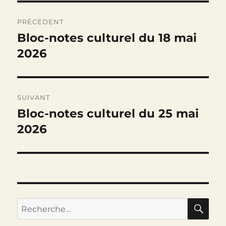
Navigation
PRÉCÉDENT
de
Bloc-notes culturel du 18 mai
Publication
précédente :
2026
l’article
SUIVANT
Bloc-notes culturel du 25 mai
Publication
suivante :
2026
RE
Recherche
pour :