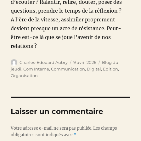
d’écouter ? Ralentir, relire, douter, poser des
questions, prendre le temps de la réflexion ?
À l’ère de la vitesse, assimiler proprement
devient presque un acte de résistance. Peut-
être est-ce là que se joue l’avenir de nos
relations ?
Auteur
Publié
Catégories
Charles-Edouard Aubry
9 avril 2026
Blog du
le
jeudi
,
Com Interne
,
Communication
,
Digital
,
Edition
,
Organisation
Laisser un commentaire
Votre adresse e-mail ne sera pas publiée.
Les champs
obligatoires sont indiqués avec
*