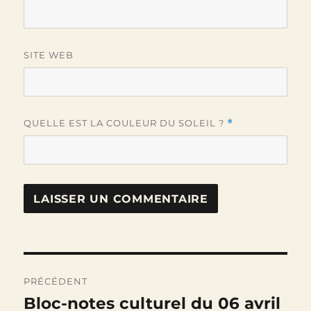
SITE WEB
QUELLE EST LA COULEUR DU SOLEIL ?
*
Navigation
PRÉCÉDENT
de
Bloc-notes culturel du 06 avril
Publication