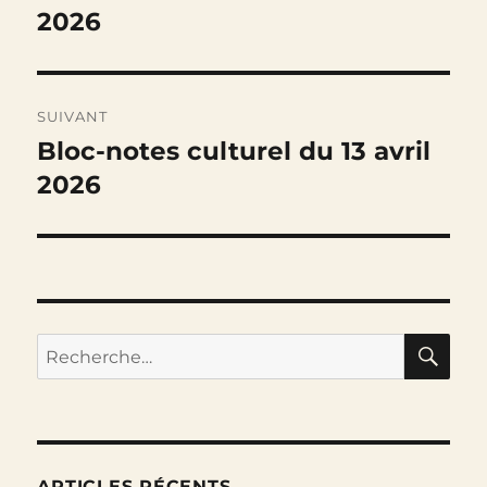
précédente :
2026
l’article
SUIVANT
Bloc-notes culturel du 13 avril
Publication
suivante :
2026
RE
Recherche
pour :
ARTICLES RÉCENTS