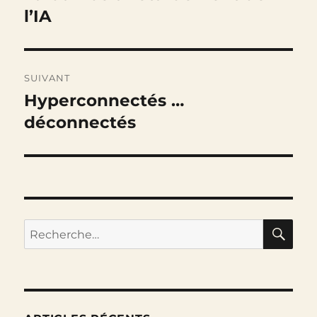
précédente :
l’IA
l’article
SUIVANT
Hyperconnectés …
Publication
suivante :
déconnectés
RE
Recherche
pour :