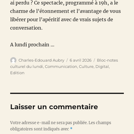
ai perdu ? Ce spectacle, programmé à 19h, a le
charme de l’étonnement et l’avantage de vous
libérer pour l’apéritif avec de vrais sujets de
conversation.
A lundi prochain …
Auteur
Publié
Catégories
Charles-Edouard Aubry
6 avril 2026
Bloc-notes
le
culturel du lundi
,
Communication
,
Culture
,
Digital
,
Edition
Laisser un commentaire
Votre adresse e-mail ne sera pas publiée.
Les champs
obligatoires sont indiqués avec
*