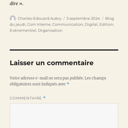
dire
».
Auteur
Publié
Catégories
Charles-Edouard Aubry
5 septembre 2024
Blog
le
du jeudi
,
Com Interne
,
Communication
,
Digital
,
Edition
,
Evénementiel
,
Organisation
Laisser un commentaire
Votre adresse e-mail ne sera pas publiée.
Les champs
obligatoires sont indiqués avec
*
COMMENTAIRE
*