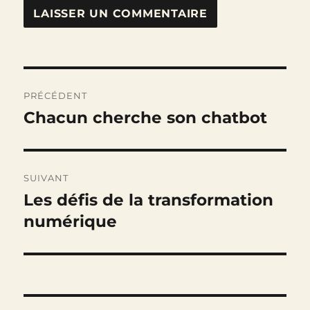
Navigation
PRÉCÉDENT
de
Chacun cherche son chatbot
Publication
précédente :
l’article
SUIVANT
Les défis de la transformation
Publication
suivante :
numérique