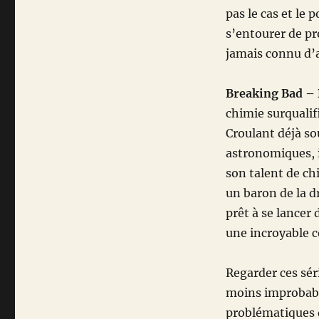
pas le cas et le 
s’entourer de pr
jamais connu d’a
Breaking Bad –
chimie surqualif
Croulant déjà so
astronomiques, il
son talent de ch
un baron de la d
prêt à se lance
une incroyable c
Regarder ces sér
moins improbable
problématiques