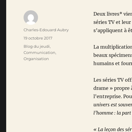
Deux livres* vie
séries TV et leu
Auteur
Charles-Edouard Aubry
s’appliquent à êt
Publié
19 octobre 2017
le
Catégories
Blog du jeudi
,
La multiplicatio
Communication
,
beaux spécimens
Organisation
humains et fourm
Les séries TV of
drame » propre à 
l’entreprise. Pou
univers est souve
l’homme : la part
« La leçon des sér