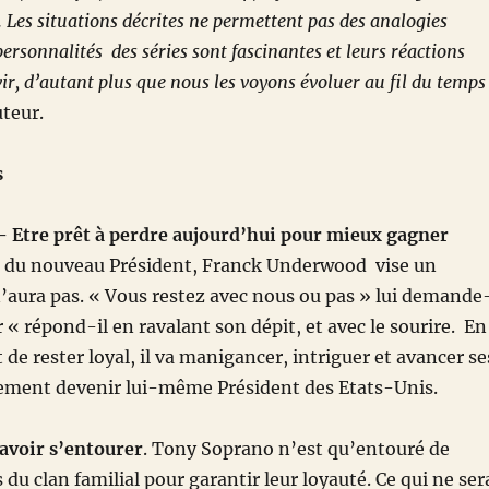
 Les situations décrites ne permettent pas des analogies
personnalités des séries sont fascinantes et leurs réactions
ir, d’autant plus que nous les voyons évoluer au fil du temps
uteur.
s
– Etre prêt à perdre aujourd’hui pour mieux gagner
n du nouveau Président, Franck Underwood vise un
n’aura pas. « Vous restez avec nous ou pas » lui demande
 « répond-il en ravalant son dépit, et avec le sourire. En
de rester loyal, il va manigancer, intriguer et avancer se
lement devenir lui-même Président des Etats-Unis.
avoir s’entourer
. Tony Soprano n’est qu’entouré de
 du clan familial pour garantir leur loyauté. Ce qui ne ser