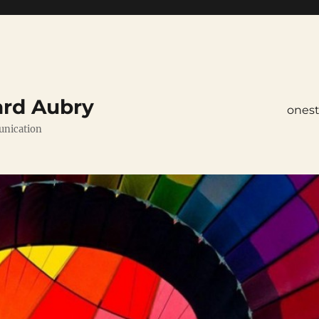
ard Aubry
ones
unication