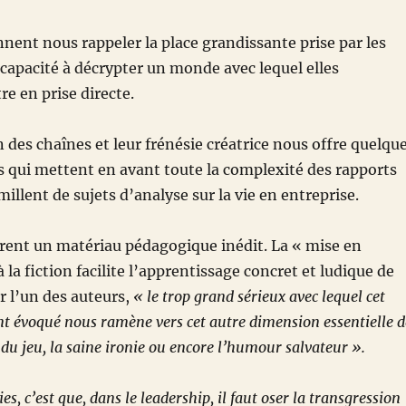
nnent nous rappeler la place grandissante prise par les
r capacité à décrypter un monde avec lequel elles
re en prise directe.
n des chaînes et leur frénésie créatrice nous offre quelqu
 qui mettent en avant toute la complexité des rapports
illent de sujets d’analyse sur la vie en entreprise.
frent un matériau pédagogique inédit. La « mise en
la fiction facilite l’apprentissage concret et ludique de
r l’un des auteurs,
« le trop grand sérieux avec lequel cet
nt évoqué nous ramène vers cet autre dimension essentielle d
 du jeu, la saine ironie ou encore l’humour salvateur ».
ies, c’est que, dans le leadership, il faut oser la transgression