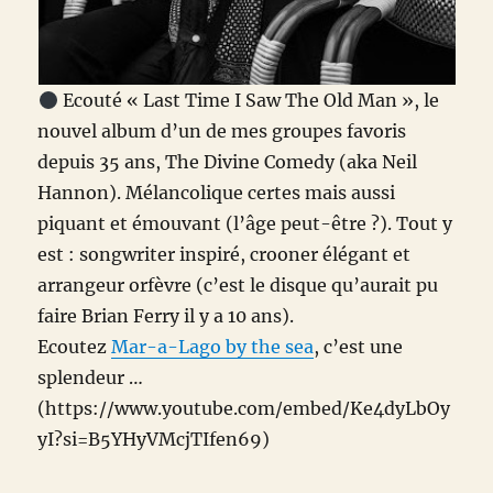
Ecouté « Last Time I Saw The Old Man », le
nouvel album d’un de mes groupes favoris
depuis 35 ans, The Divine Comedy (aka Neil
Hannon). Mélancolique certes mais aussi
piquant et émouvant (l’âge peut-être ?). Tout y
est : songwriter inspiré, crooner élégant et
arrangeur orfèvre (c’est le disque qu’aurait pu
faire Brian Ferry il y a 10 ans).
Ecoutez
Mar-a-Lago by the sea
, c’est une
splendeur …
(https://www.youtube.com/embed/Ke4dyLbOy
yI?si=B5YHyVMcjTIfen69)