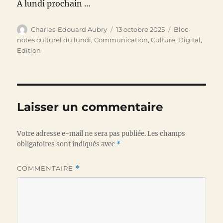
A lundi prochain …
Auteur
Publié
Catégories
Charles-Edouard Aubry
13 octobre 2025
Bloc-
le
notes culturel du lundi
,
Communication
,
Culture
,
Digital
,
Edition
Laisser un commentaire
Votre adresse e-mail ne sera pas publiée.
Les champs
obligatoires sont indiqués avec
*
COMMENTAIRE
*