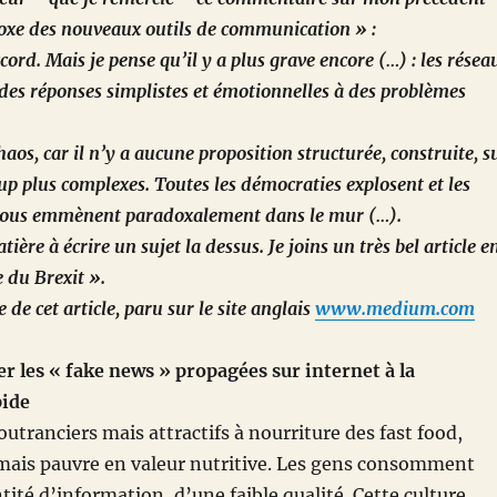
doxe des nouveaux outils de communication » :
cord. Mais je pense qu’il y a plus grave encore (…) : les résea
des réponses simplistes et émotionnelles à des problèmes
chaos, car il n’y a aucune proposition structurée, construite, s
up plus complexes. Toutes les démocraties explosent et les
nous emmènent paradoxalement dans le mur (…).
tière à écrire un sujet la dessus. Je joins un très bel article e
 du Brexit ».
 de cet article, paru sur le site anglais
www.medium.com
 les « fake news » propagées sur internet à la
pide
outranciers mais attractifs à nourriture des fast food,
 mais pauvre en valeur nutritive. Les gens consomment
ité d’information, d’une faible qualité. Cette culture