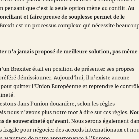
en pensant que c’est la seule option mène au conflit.
Au
conciliant et faire preuve de souplesse permet de le
 Brexit est un processus complexe qui nécessite beaucou
ter n’a jamais proposé de meilleure solution, pas même
u’un Brexiter était en position de présenter ses propres
a préféré démissionner. Aujourd’hui, il n’existe aucune
e pour quitter l’Union Européenne et reprendre le contrôl
ineté.
restons dans l’union douanière, selon les règles
s nous n’avons plus notre mot à dire sur ces règles.
No
s de souveraineté qu’avant
. Nous serons également da
s fragile pour négocier des accords internationaux et no
n avantage de notre appartenance à l’Europe.