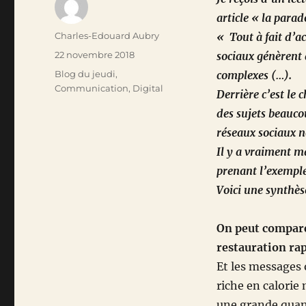
article « la para
Auteur
Charles-Edouard Aubry
« Tout à fait d’ac
Publié
22 novembre 2018
sociaux génèrent 
le
Catégories
Blog du jeudi
,
complexes (…).
Communication
,
Digital
Derrière c’est le 
des sujets beauco
réseaux sociaux 
Il y a vraiment ma
prenant l’exemple
Voici une synthèse
On peut comparer
restauration ra
Et les messages 
riche en calorie
une grande quant