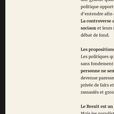
politique opport
d’entendre afin 
La controverse a
sociaux
et leurs
débat de fond.
Les propositions
Les politiques q
sans fondement 
personne ne semb
devenue paresseu
privée de faits 
rassasiés et gro
Le Brexit est u
Mais les populis