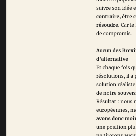
suivre son idée 
contraire, être 
résoudre.
Car le
de compromis.
Aucun des Brexi
d’alternative
Et chaque fois q
résolutions, il 
solution réalist
de notre souvera
Résultat : nous 
européennes, mai
avons donc moin
une position plu
ne tirerons aucu