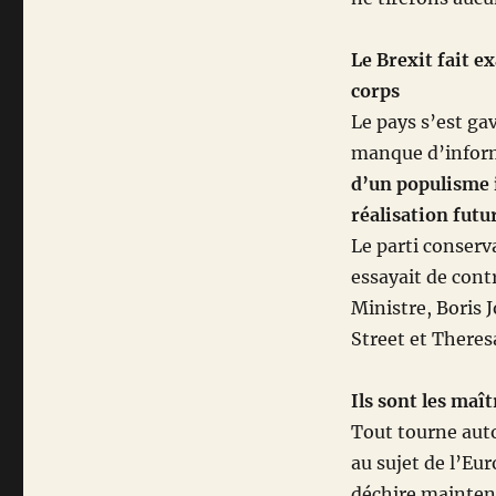
Le Brexit fait e
corps
Le pays s’est ga
manque d’informa
d’un populisme i
réalisation futu
Le parti conserv
essayait de cont
Ministre, Boris 
Street et Theres
Ils sont les maît
Tout tourne auto
au sujet de l’Eur
déchire maintenan