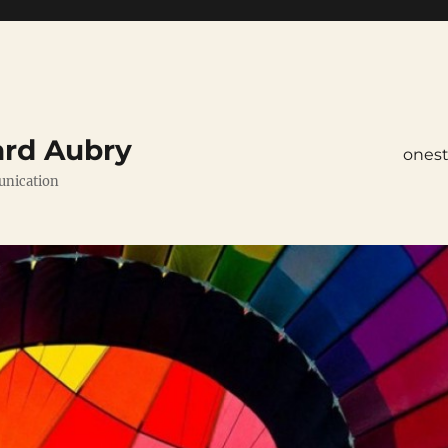
ard Aubry
ones
unication