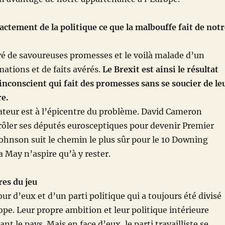
xactement de la politique ce que la malbouffe fait de not
vé de savoureuses promesses et le voilà malade d’un
tions et de faits avérés.
Le Brexit est ainsi le résultat
nconscient qui fait des promesses sans se soucier de le
re.
ateur est à l’épicentre du problème. David Cameron
rôler ses députés eurosceptiques pour devenir Premier
Johnson suit le chemin le plus sûr pour le 10 Downing
a May n’aspire qu’à y rester.
res du jeu
ur d’eux et d’un parti politique qui a toujours été divisé
ope. Leur propre ambition et leur politique intérieure
t le pays. Mais en face d’eux, le parti travailliste se