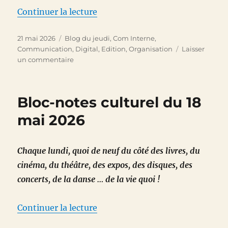
de « Parlez-moi d’moi, parlez-m
Continuer la lecture
Publié
Catégories
21 mai 2026
Blog du jeudi
,
Com Interne
,
le
Communication
,
Digital
,
Edition
,
Organisation
Laisser
sur
un commentaire
Parlez-
moi
d’moi,
Bloc-notes culturel du 18
parlez-
moi
mai 2026
d’moi
…
y
Chaque lundi, quoi de neuf du côté des livres, du
a
cinéma, du théâtre, des expos, des disques, des
qu’ça
qui
concerts, de la danse … de la vie quoi !
m’intéresse
de « Bloc-notes culturel du 18 
Continuer la lecture