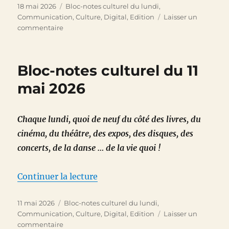
Publié
Catégories
18 mai 2026
Bloc-notes culturel du lundi
,
le
Communication
,
Culture
,
Digital
,
Edition
Laisser un
sur
commentaire
Bloc-
notes
culturel
Bloc-notes culturel du 11
du
18
mai 2026
mai
2026
Chaque lundi, quoi de neuf du côté des livres, du
cinéma, du théâtre, des expos, des disques, des
concerts, de la danse … de la vie quoi !
de « Bloc-notes culturel du 11 m
Continuer la lecture
Publié
Catégories
11 mai 2026
Bloc-notes culturel du lundi
,
le
Communication
,
Culture
,
Digital
,
Edition
Laisser un
sur
commentaire