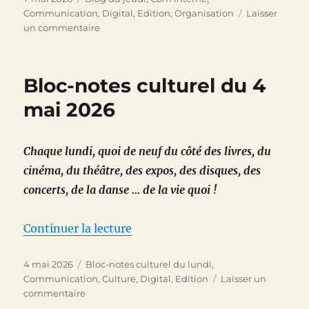
le
Communication
,
Digital
,
Edition
,
Organisation
Laisser
sur
un commentaire
Le
théâtre,
laboratoire
Bloc-notes culturel du 4
de
nos
mai 2026
relations
sociales
Chaque lundi, quoi de neuf du côté des livres, du
cinéma, du théâtre, des expos, des disques, des
concerts, de la danse … de la vie quoi !
de « Bloc-notes culturel du 4 m
Continuer la lecture
Publié
Catégories
4 mai 2026
Bloc-notes culturel du lundi
,
le
Communication
,
Culture
,
Digital
,
Edition
Laisser un
sur
commentaire
Bloc-