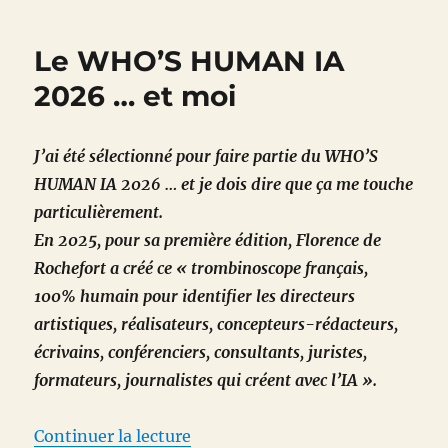
notes
culturel
Le WHO’S HUMAN IA
du
4
2026 … et moi
mai
2026
J’ai été sélectionné pour faire partie du WHO’S
HUMAN IA 2026 … et je dois dire que ça me touche
particulièrement.
En 2025, pour sa première édition, Florence de
Rochefort a créé ce « trombinoscope français,
100% humain pour identifier les directeurs
artistiques, réalisateurs, concepteurs-rédacteurs,
écrivains, conférenciers, consultants, juristes,
formateurs, journalistes qui créent avec l’IA ».
de « Le WHO’S HUMAN IA 2026 
Continuer la lecture