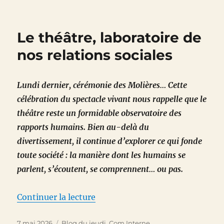
Bloc-
notes
culturel
Le théâtre, laboratoire de
du
11
nos relations sociales
mai
2026
Lundi dernier, cérémonie des Molières… Cette
célébration du spectacle vivant nous rappelle que le
théâtre reste un formidable observatoire des
rapports humains. Bien au-delà du
divertissement, il continue d’explorer ce qui fonde
toute société : la manière dont les humains se
parlent, s’écoutent, se comprennent… ou pas.
de « Le théâtre, laboratoire de n
Continuer la lecture
Publié
Catégories
7 mai 2026
Blog du jeudi
,
Com Interne
,