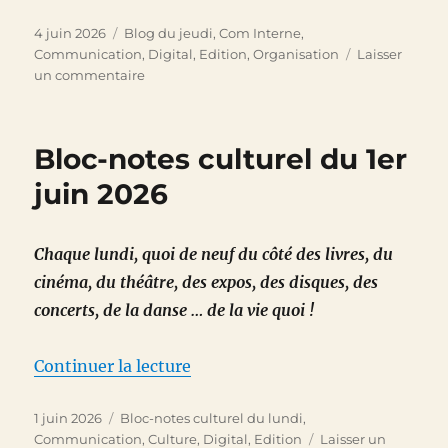
Publié
Catégories
4 juin 2026
Blog du jeudi
,
Com Interne
,
le
Communication
,
Digital
,
Edition
,
Organisation
Laisser
sur
un commentaire
Le
dirigeant,
ce
Bloc-notes culturel du 1er
nouveau
média
juin 2026
Chaque lundi, quoi de neuf du côté des livres, du
cinéma, du théâtre, des expos, des disques, des
concerts, de la danse … de la vie quoi !
de « Bloc-notes culturel du 1er 
Continuer la lecture
Publié
Catégories
1 juin 2026
Bloc-notes culturel du lundi
,
le
Communication
,
Culture
,
Digital
,
Edition
Laisser un