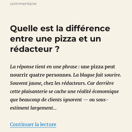
sur
commentaire
Bloc-
notes
culturel
Quelle est la différence
du
1er
entre une pizza et un
juin
rédacteur ?
2026
La réponse tient en une phrase :
une pizza peut
nourrir quatre personnes
. La blague fait sourire.
Souvent jaune, chez les rédacteurs. Car derrière
cette plaisanterie se cache une réalité économique
que beaucoup de clients ignorent — ou sous-
estiment largement…
de « Quelle est la différence ent
Continuer la lecture