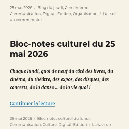
Publié
Catégories
28 mai 2026
Blog du jeudi
,
Com Interne
,
le
Communication
,
Digital
,
Edition
,
Organisation
Laisser
sur
un commentaire
Quelle
est
la
Bloc-notes culturel du 25
différence
entre
mai 2026
une
pizza
et
Chaque lundi, quoi de neuf du côté des livres, du
un
cinéma, du théâtre, des expos, des disques, des
rédacteur
?
concerts, de la danse … de la vie quoi !
de « Bloc-notes culturel du 25 
Continuer la lecture
Publié
Catégories
25 mai 2026
Bloc-notes culturel du lundi
,
le
Communication
,
Culture
,
Digital
,
Edition
Laisser un