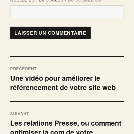
Navigation
PRÉCÉDENT
de
Une vidéo pour améliorer le
Publication
référencement de votre site web
précédente :
l’article
SUIVANT
Les relations Presse, ou comment
Publication
optimiser la com de votre
suivante :