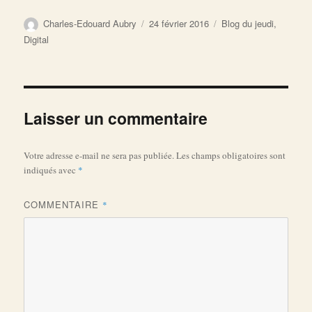
Auteur
Publié
Catégories
Charles-Edouard Aubry
24 février 2016
Blog du jeudi
,
le
Digital
Laisser un commentaire
Votre adresse e-mail ne sera pas publiée.
Les champs obligatoires sont
indiqués avec
*
COMMENTAIRE
*