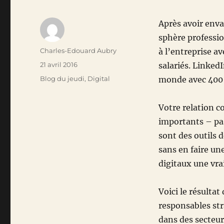
Après avoir enva
sphère professio
Auteur
Charles-Edouard Aubry
à l’entreprise a
Publié
21 avril 2016
salariés. Linked
le
Catégories
Blog du jeudi
,
Digital
monde avec 400 
Votre relation c
importants – pas
sont des outils 
sans en faire un
digitaux une vrai
Voici le résulta
responsables str
dans des secteurs