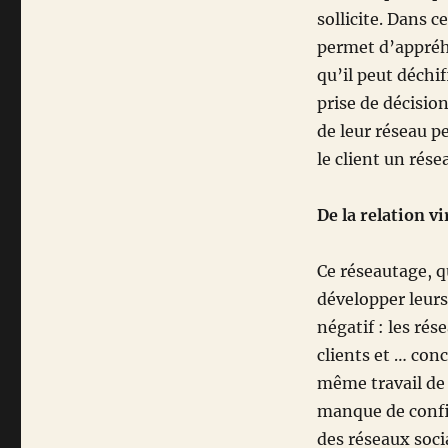
sollicite. Dans c
permet d’appréh
qu’il peut déchif
prise de décisio
de leur réseau p
le client un rés
De la relation vi
Ce réseautage, q
développer leurs
négatif : les ré
clients et … con
même travail de
manque de confid
des réseaux soc