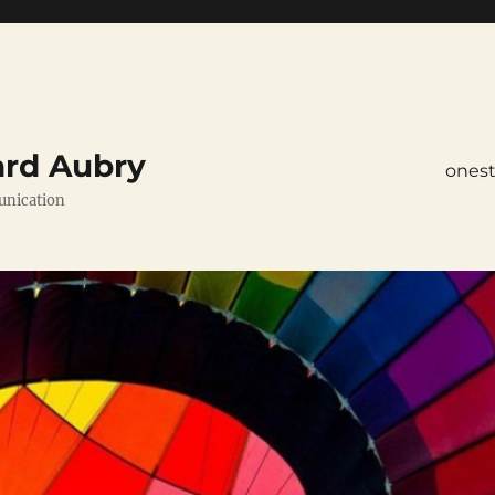
ard Aubry
ones
unication