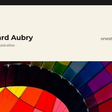
ard Aubry
ones
unication