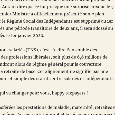
t. Autant dire que ce fut presque une surprise lorsque le 5
emier Ministre a officiellement présenté son « plan
 le Régime Social des Indépendants est supprimé au 1
er
rès une période transitoire de deux ans, il sera adossé au
ès le 1
er
janvier 2020.
 non-salariés (TNS), c’est-à-dire l’ensemble des
des professions libérales, soit plus de 6,6 millions de
ndront alors du régime général pour la couverture
la retraite de base. Cet alignement ne signifie pas une
ure et simple des statuts entre salariés et indépendants.
qui va changer pour vous, happy taxpayers !
sférées les prestations de maladie, maternité, retraites 
alières. Au cas, certes improbable, où vous manqueriez l