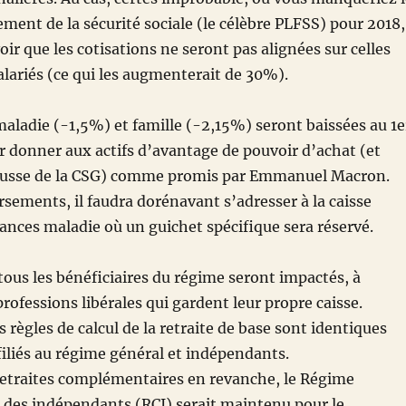
ement de la sécurité sociale (le célèbre PLFSS) pour 2018,
avoir que les cotisations ne seront pas alignées sur celles
salariés (ce qui les augmenterait de 30%).
maladie (-1,5%) et famille (-2,15%) seront baissées au 1
e
r donner aux actifs d’avantage de pouvoir d’achat (et
ausse de la CSG) comme promis par Emmanuel Macron.
sements, il faudra dorénavant s’adresser à la caisse
ances maladie où un guichet spécifique sera réservé.
 tous les bénéficiaires du régime seront impactés, à
rofessions libérales qui gardent leur propre caisse.
 règles de calcul de la retraite de base sont identiques
ffiliés au régime général et indépendants.
retraites complémentaires en revanche, le Régime
des indépendants (RCI) serait maintenu pour le