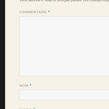
Votre adresse e-mail ne sera pas publiée.
Les champs obli
COMMENTAIRE
*
NOM
*