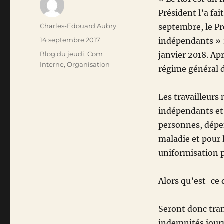
Président l’a fai
Auteur
Charles-Edouard Aubry
septembre, le Pr
Publié
14 septembre 2017
indépendants » :
le
Catégories
Blog du jeudi
,
Com
janvier 2018. Ap
Interne
,
Organisation
régime général d
Les travailleurs
indépendants et 
personnes, dépe
maladie et pour 
uniformisation p
Alors qu’est-ce 
Seront donc tran
indemnités journ