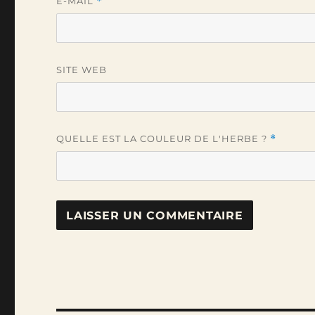
E-MAIL
*
SITE WEB
QUELLE EST LA COULEUR DE L'HERBE ?
*