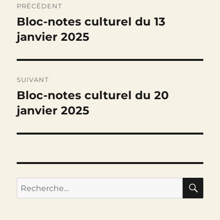
PRÉCÉDENT
de
Bloc-notes culturel du 13
Publication
précédente :
janvier 2025
l’article
SUIVANT
Bloc-notes culturel du 20
Publication
suivante :
janvier 2025
RE
Recherche
pour :