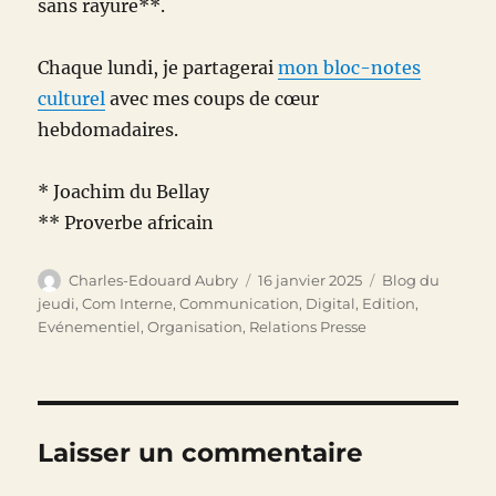
sans rayure**.
Chaque lundi, je partagerai
mon bloc-notes
culturel
avec mes coups de cœur
hebdomadaires.
* Joachim du Bellay
** Proverbe africain
Auteur
Publié
Catégories
Charles-Edouard Aubry
16 janvier 2025
Blog du
le
jeudi
,
Com Interne
,
Communication
,
Digital
,
Edition
,
Evénementiel
,
Organisation
,
Relations Presse
Laisser un commentaire