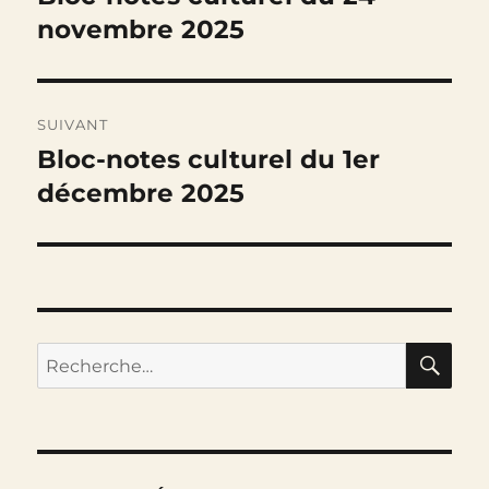
précédente :
novembre 2025
l’article
SUIVANT
Bloc-notes culturel du 1er
Publication
suivante :
décembre 2025
RE
Recherche
pour :