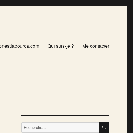
onestlapourca.com
Qui suis-je ?
Me contacter
RECHERCH
Recherche
pour :