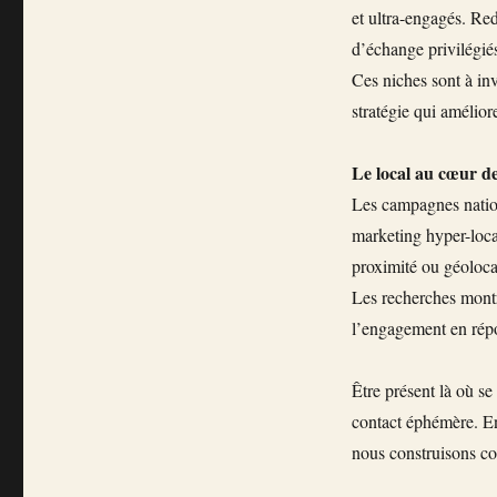
et ultra-engagés. Re
d’échange privilégié
Ces niches sont à in
stratégie qui améliore
Le local au cœur de
Les campagnes nationa
marketing hyper-loca
proximité ou géolocal
Les recherches montr
l’engagement en répo
Être présent là où se
contact éphémère. En 
nous construisons c