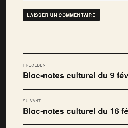
Navigation
PRÉCÉDENT
de
Bloc-notes culturel du 9 fé
Publication
précédente :
l’article
SUIVANT
Bloc-notes culturel du 16 f
Publication
suivante :