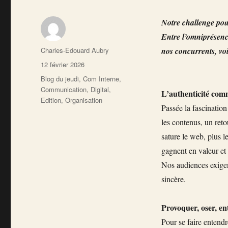
Notre challenge pou
Entre l’omniprésence
Auteur
Charles-Edouard Aubry
nos concurrents, voi
Publié
12 février 2026
le
Catégories
Blog du jeudi
,
Com Interne
,
Communication
,
Digital
,
L’authenticité com
Edition
,
Organisation
Passée la fascination 
les contenus, un retou
sature le web, plus l
gagnent en valeur et 
Nos audiences exigen
sincère.
Provoquer, oser, e
Pour se faire entend