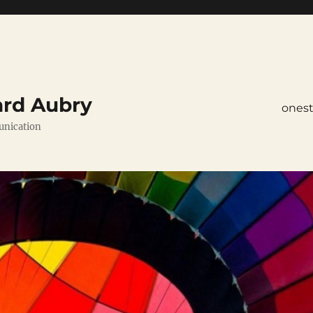
ard Aubry
ones
unication