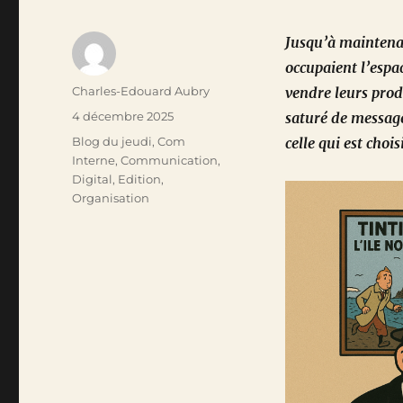
Jusqu’à maintenant
occupaient l’espa
Auteur
Charles-Edouard Aubry
vendre leurs produ
Publié
4 décembre 2025
saturé de message,
le
Catégories
Blog du jeudi
,
Com
celle qui est chois
Interne
,
Communication
,
Digital
,
Edition
,
Organisation