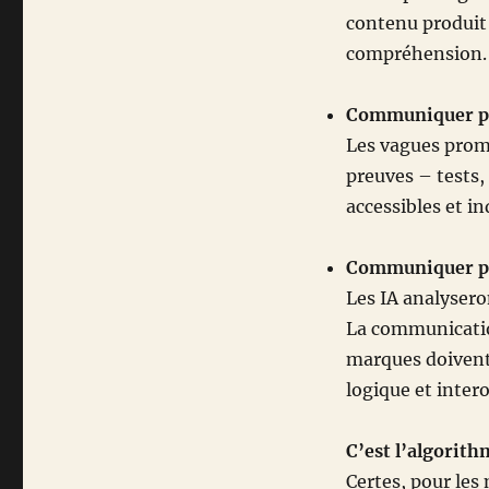
contenu produit do
compréhension.
Communiquer pa
Les vagues prome
preuves – tests, 
accessibles et in
Communiquer po
Les IA analysero
La communication
marques doivent
logique et inter
C’est l’algorith
Certes, pour les 