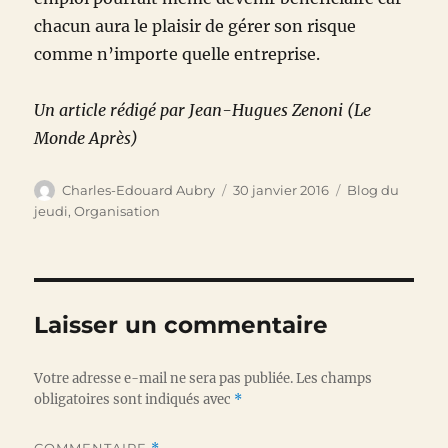
chacun aura le plaisir de gérer son risque
comme n’importe quelle entreprise.
Un article rédigé par Jean-Hugues Zenoni (Le
Monde Après)
Auteur
Publié
Catégories
Charles-Edouard Aubry
30 janvier 2016
Blog du
le
jeudi
,
Organisation
Laisser un commentaire
Votre adresse e-mail ne sera pas publiée.
Les champs
obligatoires sont indiqués avec
*