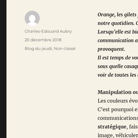
Orange, les gilet
notre quotidien. 
Auteur
Charles-Edouard Aubry
Lorsqu’elle est bi
Publié
20 décembre 2018
communication au 
le
Catégories
Blog du jeudi
,
Non classé
provoquent.
Il est temps de vo
sous quelle casaqu
voir de toutes les
Manipulation ou 
Les couleurs évo
C’est pourquoi e
communication
stratégique
, fai
image, véhiculer