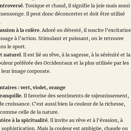
ontroversé
. Tonique et chaud, il signifie la joie mais aussi
 mensonge. Il peut donc déconcerter et doit être utilisé
.
assion à la colère
. Adoré ou détesté, il suscite l’excitatio
assage à l’action. Stimulant et puissant, on le retrouve
s le sport.
et naturel
. Il est lié au rêve, à la sagesse, à la sérénité et la
couleur préférée des Occidentaux et la plus utilisée par les
 leur image corporate.
aires : vert, violet, orange
tranquille
. Il favorise des sentiments de rajeunissement,
 croissance. C’est aussi bien la couleur de la richesse,
t comme celle de la nature.
tère à la spiritualité
. Il invite au rêve et à l’évasion, à
la sophistication. Mais la couleur est ambigüe, chaude ou