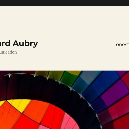
ard Aubry
ones
unication