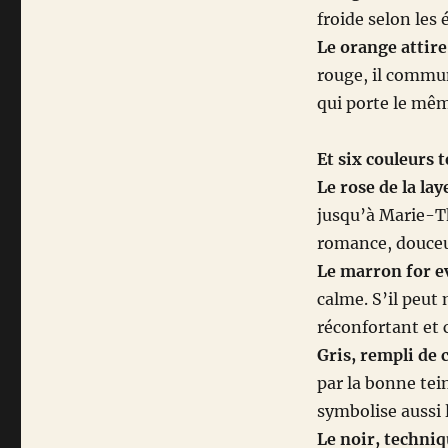
froide selon les
Le orange attire
rouge, il commun
qui porte le mê
Et six couleurs 
Le rose de la la
jusqu’à Marie-T
romance, douceu
Le marron for e
calme. S’il peut
réconfortant et 
Gris, rempli de 
par la bonne tei
symbolise aussi l
Le noir, techni