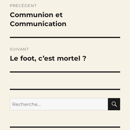
Navigation
PRÉCÉDENT
de
Communion et
Publication
précédente :
Communication
l’article
SUIVANT
Le foot, c’est mortel ?
Publication
suivante :
RE
Recherche
pour :