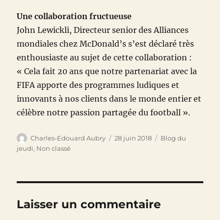
Une collaboration fructueuse
John Lewickli, Directeur senior des Alliances
mondiales chez McDonald’s s’est déclaré très
enthousiaste au sujet de cette collaboration :
« Cela fait 20 ans que notre partenariat avec la
FIFA apporte des programmes ludiques et
innovants à nos clients dans le monde entier et
célèbre notre passion partagée du football ».
Auteur
Publié
Catégories
Charles-Edouard Aubry
28 juin 2018
Blog du
le
jeudi
,
Non classé
Laisser un commentaire