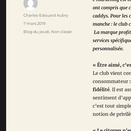
ont compris que ce
Auteur
Charles-Edouard Aubry
caddys. Pour les c
Publié
7 mars 2019
manche : le club c
le
Catégories
Blog du jeudi
,
Non classé
La marque profite 
services spécifiqu
personnalisée.
« Être aimé, c’es
Le club vient c
consommateur
fidélité
. Il est 
sentiment d’app
c’est tout simpl
notion de privil
« Le citoyen n’