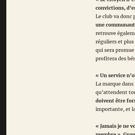
convictions, d’
Le club va donc
une communauté, 
retrouve égaleme
réguliers et plu
qui sera promue 
profitera des bé
« Un service n’o
La marque dans s
qu’attendent to
doivent être fo
importante, et la
« Jamais je ne v
membre ». Gro