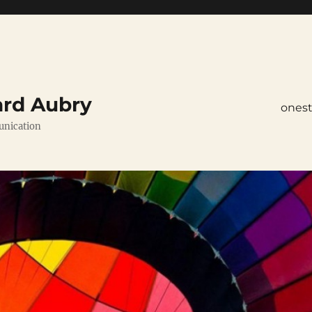
ard Aubry
ones
unication