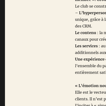
Le club se const
– L’hyperperson
unique, grâce à 
des CRM.
Le contenu
: la 
canaux pour cré
Les services
: au
additionnels aux
Une expérience 
l’ensemble du pa
entièrement sati
« L’émotion nous
Elle est le vecte
clients. Il n’est
l’inciter à « aim