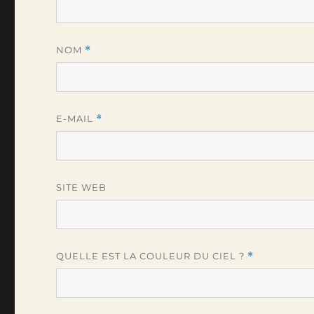
NOM
*
E-MAIL
*
SITE WEB
QUELLE EST LA COULEUR DU CIEL ?
*