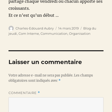
partagé chaque vendredi où chacun apporte ses
croissants.
Et ce n’est qu’un début …
Auteur
Publié
Catégories
Charles-Edouard Aubry
14 mars 2019
Blog du
le
jeudi
,
Com Interne
,
Communication
,
Organisation
Laisser un commentaire
Votre adresse e-mail ne sera pas publiée.
Les champs
obligatoires sont indiqués avec
*
COMMENTAIRE
*