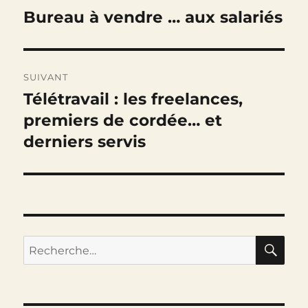
de
Bureau à vendre … aux salariés
Publication
précédente :
l’article
SUIVANT
Télétravail : les freelances,
Publication
suivante :
premiers de cordée… et
derniers servis
RE
Recherche
pour :