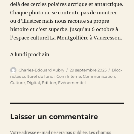
delà des cercles polaires arctique et antarctique.
Chaque photo ne se contente pas de montrer
ou d’illustrer mais nous raconte sa propre
histoire et c’est superbe. Jusqu’au 6 octobre à
l’espace culturel La Montgolfière à Vaucresson.
A lundi prochain
Auteur
Publié
Catégories
Charles-Edouard Aubry
29 septembre 2025
Bloc-
le
notes culturel du lundi
,
Com Interne
,
Communication
,
Culture
,
Digital
,
Edition
,
Evénementiel
Laisser un commentaire
Votre adresse e-mail ne sera pas publiée.
Les champs