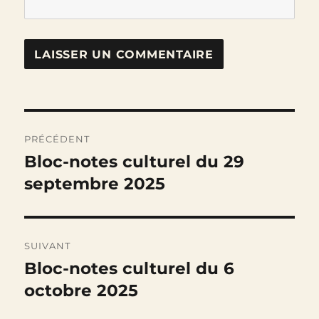
Navigation
PRÉCÉDENT
de
Bloc-notes culturel du 29
Publication
précédente :
septembre 2025
l’article
SUIVANT
Bloc-notes culturel du 6
Publication
suivante :
octobre 2025