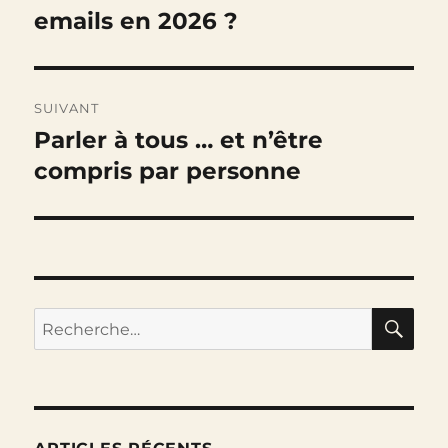
précédente :
emails en 2026 ?
l’article
SUIVANT
Parler à tous … et n’être
Publication
suivante :
compris par personne
RE
Recherche
pour :