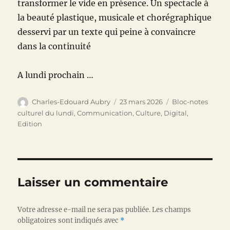
transformer le vide en présence. Un spectacle à
la beauté plastique, musicale et chorégraphique
desservi par un texte qui peine à convaincre
dans la continuité
A lundi prochain …
Auteur
Publié
Catégories
Charles-Edouard Aubry
23 mars 2026
Bloc-notes
le
culturel du lundi
,
Communication
,
Culture
,
Digital
,
Edition
Laisser un commentaire
Votre adresse e-mail ne sera pas publiée.
Les champs
obligatoires sont indiqués avec
*