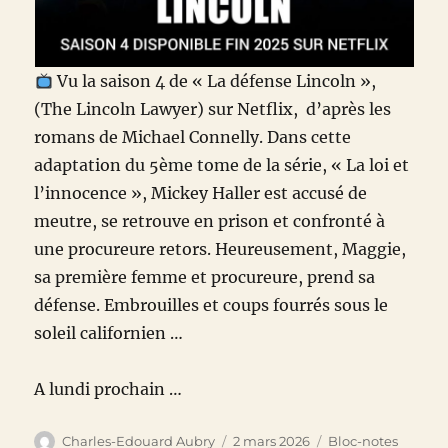
Vu la saison 4 de
« La défense Lincoln »,
(The Lincoln Lawyer) sur Netflix, d’après les
romans de Michael Connelly. Dans cette
adaptation du 5ème tome de la série, « La loi et
l’innocence », Mickey Haller est accusé de
meutre, se retrouve en prison et confronté à
une procureure retors. Heureusement, Maggie,
sa première femme et procureure, prend sa
défense. Embrouilles et coups fourrés sous le
soleil californien …
A lundi prochain …
Auteur
Publié
Catégories
Charles-Edouard Aubry
2 mars 2026
Bloc-notes