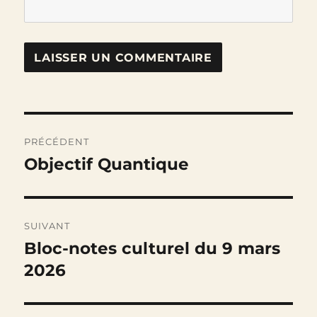
Navigation
PRÉCÉDENT
de
Objectif Quantique
Publication
précédente :
l’article
SUIVANT
Bloc-notes culturel du 9 mars
Publication
suivante :
2026