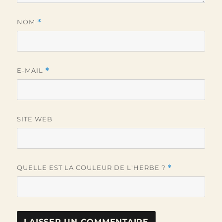
NOM
*
E-MAIL
*
SITE WEB
QUELLE EST LA COULEUR DE L'HERBE ?
*