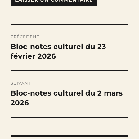
Navigation
PRÉCÉDENT
de
Bloc-notes culturel du 23
Publication
précédente :
février 2026
l’article
SUIVANT
Bloc-notes culturel du 2 mars
Publication
suivante :
2026