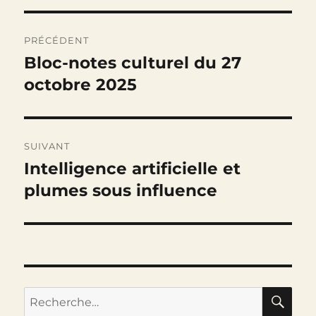
Navigation
PRÉCÉDENT
de
Bloc-notes culturel du 27
Publication
précédente :
octobre 2025
l’article
SUIVANT
Intelligence artificielle et
Publication
suivante :
plumes sous influence
RE
Recherche