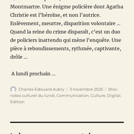
Montmartre. Une énigme policière dont Agatha
Christie est l’héroïne, et non l’autrice.
Enlèvement, meurtre, disparition volontaire …
Quand la reine du crime disparaît, c’est un duo
de policiers inattendu qui mène l’enquête. Une
pièce à rebondissements, rythmée, captivante,
drôle …
A lundi prochain …
Auteur
Publié
Catégories
Charles-Edouard Aubry
3 novembre 2025
Bloc-
le
notes culturel du lundi
,
Communication
,
Culture
,
Digital
,
Edition