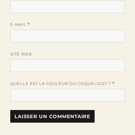
E-MAIL
*
SITE WEB
QUELLE EST LA COULEUR DU COQUELICOT ?
*