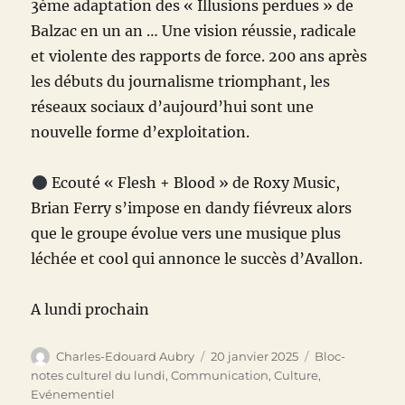
3ème adaptation des « Illusions perdues » de
Balzac en un an … Une vision réussie, radicale
et violente des rapports de force. 200 ans après
les débuts du journalisme triomphant, les
réseaux sociaux d’aujourd’hui sont une
nouvelle forme d’exploitation.
Ecouté « Flesh + Blood » de Roxy Music,
Brian Ferry s’impose en dandy fiévreux alors
que le groupe évolue vers une musique plus
léchée et cool qui annonce le succès d’Avallon.
A lundi prochain
Auteur
Publié
Catégories
Charles-Edouard Aubry
20 janvier 2025
Bloc-
le
notes culturel du lundi
,
Communication
,
Culture
,
Evénementiel