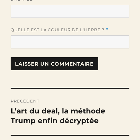
QUELLE EST LA COULEUR DE L'HERBE ?
*
Navigation
PRÉCÉDENT
de
L’art du deal, la méthode
Publication
précédente :
Trump enfin décryptée
l’article