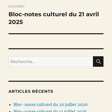
SUIVANT
Bloc-notes culturel du 21 avril
Publication
suivante :
2025
RE
Recherche
pour :
ARTICLES RÉCENTS
Bloc-notes culturel du 20 juillet 2026
Bloc-notes culturel du 13 juillet 2026