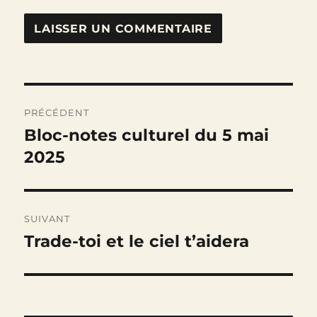
Navigation
PRÉCÉDENT
de
Bloc-notes culturel du 5 mai
Publication
précédente :
2025
l’article
SUIVANT
Trade-toi et le ciel t’aidera
Publication
suivante :