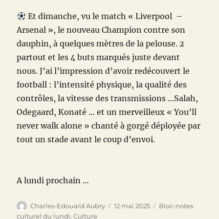
Et dimanche, vu le match « Liverpool –
Arsenal », le nouveau Champion contre son
dauphin, à quelques mètres de la pelouse. 2
partout et les 4 buts marqués juste devant
nous. J’ai l’impression d’avoir redécouvert le
football : l’intensité physique, la qualité des
contrôles, la vitesse des transmissions …Salah,
Odegaard, Konaté … et un merveilleux « You’ll
never walk alone » chanté à gorgé déployée par
tout un stade avant le coup d’envoi.
A lundi prochain …
Auteur
Publié
Catégories
Charles-Edouard Aubry
12 mai 2025
Bloc-notes
le
culturel du lundi
,
Culture