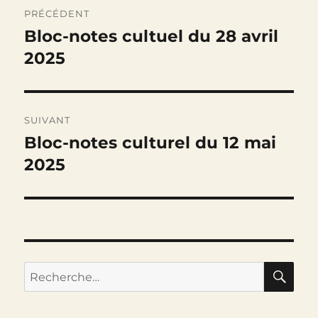
Navigation
PRÉCÉDENT
de
Bloc-notes cultuel du 28 avril
Publication
précédente :
2025
l’article
SUIVANT
Bloc-notes culturel du 12 mai
Publication
suivante :
2025
RE
Recherche
pour :