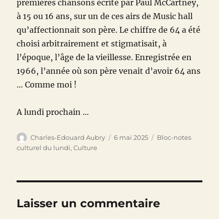
premières chansons écrite par Paul McCartney,
à 15 ou 16 ans, sur un de ces airs de Music hall
qu’affectionnait son père. Le chiffre de 64 a été
choisi arbitrairement et stigmatisait, à
l’époque, l’âge de la vieillesse. Enregistrée en
1966, l’année où son père venait d’avoir 64 ans
… Comme moi !
A lundi prochain …
Auteur
Publié
Catégories
Charles-Edouard Aubry
6 mai 2025
Bloc-notes
le
culturel du lundi
,
Culture
Laisser un commentaire